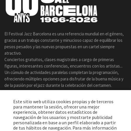
El Festival Jazz Barcelona es una referencia mundial en el género,
gracias a un trabajo constante y minucioso capaz de equilibrar los
pesos pesados y las nuevas propuestas en un cartel siempre
atractivo.
Conciertos gratuitos, clases magistrales a cargo de primeras
figuras, interesantes conferencias, encuentros con los artistas...
Un cúmulo de actividades paralelas completan la programación,
ofreciendo múltiples opciones para disfrutar de la buena música y
de la pasión por el jazz durante la celebración del certamen.
Este sitio web utiliza cookies propias y de terceros
para mantener la sesión, ofrecer una mejor
experiencia, obtener datos estadísticos de
navegación de los usuarios y mostrarte publicidad
personalizada en base a un perfil elaborado a partir
de tus hábitos de navegación. Para más información