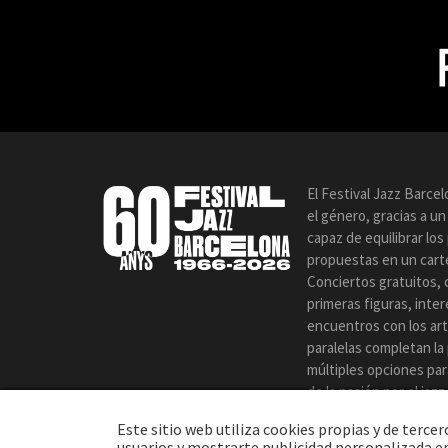
El Festival Jazz Barce
el género, gracias a u
capaz de equilibrar lo
propuestas en un carte
Conciertos gratuitos, 
primeras figuras, inte
encuentros con los art
paralelas completan la
múltiples opciones par
de la pasión por el jaz
certamen.
Este sitio web utiliza cookies propias y de terc
usuarios y mostrarte publicidad personalizada en