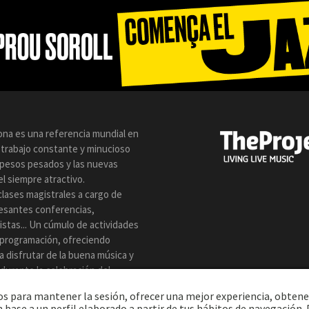
lona es una referencia mundial en
n trabajo constante y minucioso
s pesos pesados y las nuevas
l siempre atractivo.
clases magistrales a cargo de
resantes conferencias,
istas... Un cúmulo de actividades
 programación, ofreciendo
a disfrutar de la buena música y
z durante la celebración del
eros para mantener la sesión, ofrecer una mejor experiencia, obtene
 base a un perfil elaborado a partir de tus hábitos de navegación