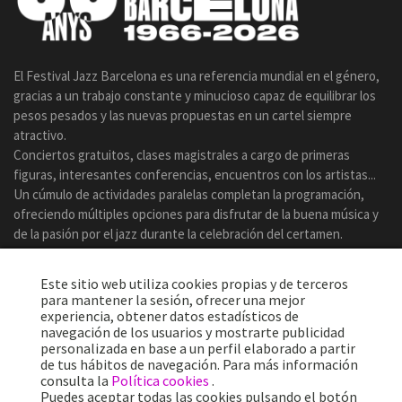
El Festival Jazz Barcelona es una referencia mundial en el género,
gracias a un trabajo constante y minucioso capaz de equilibrar los
pesos pesados y las nuevas propuestas en un cartel siempre
atractivo.
Conciertos gratuitos, clases magistrales a cargo de primeras
figuras, interesantes conferencias, encuentros con los artistas...
Un cúmulo de actividades paralelas completan la programación,
ofreciendo múltiples opciones para disfrutar de la buena música y
de la pasión por el jazz durante la celebración del certamen.
Este sitio web utiliza cookies propias y de terceros
para mantener la sesión, ofrecer una mejor
experiencia, obtener datos estadísticos de
navegación de los usuarios y mostrarte publicidad
personalizada en base a un perfil elaborado a partir
de tus hábitos de navegación. Para más información
consulta la
Política cookies
.
Puedes aceptar todas las cookies pulsando el botón