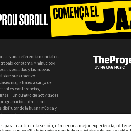
lona es una referencia mundial en
n trabajo constante y minucioso
s pesos pesados y las nuevas
l siempre atractivo.
clases magistrales a cargo de
resantes conferencias,
istas... Un cúmulo de actividades
 programación, ofreciendo
a disfrutar de la buena música y
z durante la celebración del
eros para mantener la sesión, ofrecer una mejor experiencia, obtene
 base a un perfil elaborado a partir de tus hábitos de navegación