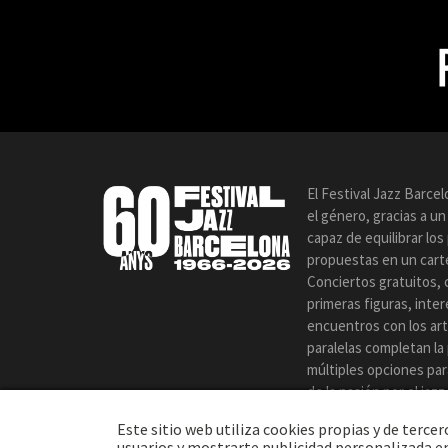
El Festival Jazz Barce
el género, gracias a u
capaz de equilibrar lo
propuestas en un carte
Conciertos gratuitos, 
primeras figuras, inte
encuentros con los art
paralelas completan la
múltiples opciones par
de la pasión por el jaz
certamen.
Este sitio web utiliza cookies propias y de terc
usuarios y mostrarte publicidad personalizada en