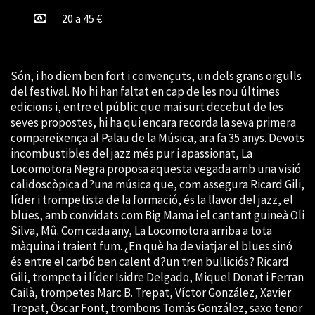
20 a 45 €
Són, i ho diem ben fort i convençuts, un dels grans orgulls
del festival. No hi han faltat en cap de les nou últimes
edicions i, entre el públic que mai surt decebut de les
seves propostes, hi ha qui encara recorda la seva primera
compareixença al Palau de la Música, ara fa 35 anys. Devots
incombustibles del jazz més pur i apassionat, La
Locomotora Negra proposa aquesta vegada amb una visió
calidoscòpica d?una música que, com assegura Ricard Gili,
líder i trompetista de la formació, és la llavor del jazz, el
blues, amb convidats com Big Mama i el cantant guineà Oli
Silva, Mû. Com cada any, La Locomotora arriba a tota
màquina i traient fum. ¿En què ha de viatjar el blues sinó
és entre el carbó ben calent d?un tren bulliciós? Ricard
Gili, trompeta i líder Isidre Delgado, Miquel Donat i Ferran
Cailà, trompetes Marc B. Trepat, Víctor González, Xavier
Trepat, Òscar Font, trombons Tomás González, saxo tenor