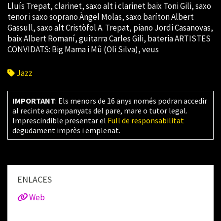
Lluís Trepat, clarinet, saxo alt i clarinet baix Toni Gili, saxo
tenor i saxo soprano Àngel Molas, saxo baríton Albert
Gassull, saxo alt Cristòfol A. Trepat, piano Jordi Casanovas,
baix Albert Romaní, guitarra Carles Gili, bateria ARTISTES
CONVIDATS: Big Mama i Mû (Oli Silva), veus
Jazz
IMPORTANT
: Els menors de 16 anys només podran accedir
al recinte acompanyats del pare, mare o tutor legal.
Imprescindible presentar el
Full de responsabilitat
degudament imprès i emplenat.
ENLACES
Web