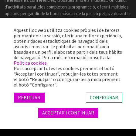
interessants conferències, trobades amb els artistes... Un cúmul
d’activitats paral·leles completen la programació, oferint múltiples
opcions per gaudir de la bona música i de la passió pel jazz durant la
celebració del certamen.
Aquest lloc web utilitza cookies pròpies i de tercers
per mantenir la sessió, oferir una millor experiència,
obtenir dades estadístiques de navegació dels
usuaris i mostrar-te publicitat personalitzada
basada en un perfil elaborat a partir dels teus hàbits
de navegació. Per a més informació consulta la
Política cookies
.
Pots acceptar totes les cookies prement el botó
“Acceptar i continuar”, rebutjar-les totes prement
el botó "Rebutjar" o configurar-les a mida prement
el botó “Configurar”.
Més de 25 anys oferint la millor música en directe des de Barcelona.
Concerts, festivals i esdeveniments de gran convocatòria.
REBUTJAR
CONFIGURAR
ACCEPTAR I CONTINUAR
© 2026 TheProject Music Company, S.L. |
Avís legal
|
Política privacitat
|
Política cookies
|
Web by internext