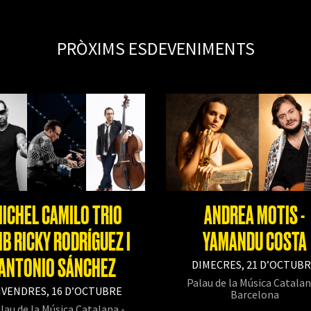
PRÒXIMS ESDEVENIMENTS
ICHEL CAMILO TRIO
ANDREA MOTIS -
B RICKY RODRÍGUEZ I
YAMANDU COSTA
ANTONIO SÁNCHEZ
DIMECRES, 21 D’OCTUB
Palau de la Música Catalan
IVENDRES, 16 D’OCTUBRE
Barcelona
lau de la Música Catalana -