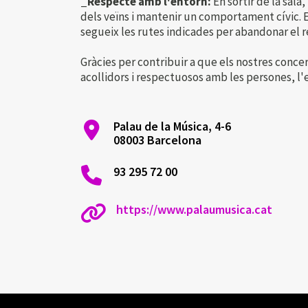
_Respecte amb l'entorn:
En sortir de la sala
dels veïns i mantenir un comportament cívic. Ev
segueix les rutes indicades per abandonar el 
Gràcies per contribuir a que els nostres concer
acollidors i respectuosos amb les persones, l'
Palau de la Música, 4-6
08003 Barcelona
93 295 72 00
https://www.palaumusica.cat