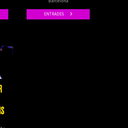
Barcelona
ENTRADES
R
IS
a -