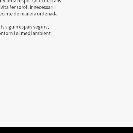
, recorda respectar el descans
ita fer soroll innecessari i
recinte de manera ordenada.
ts siguin espais segurs,
entorn i el medi ambient.