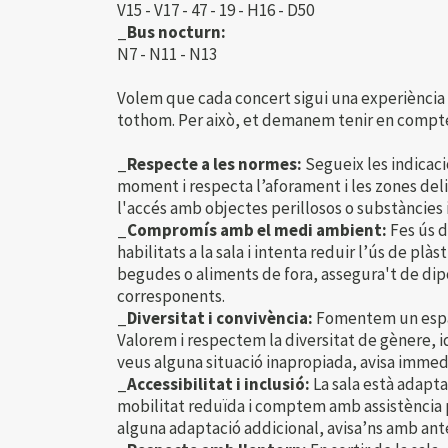
V15 - V17 - 47 - 19 - H16 - D50
_Bus nocturn:
N7 - N11 - N13
Volem que cada concert sigui una experiència 
tothom. Per això, et demanem tenir en compte
_Respecte a les normes:
Segueix les indicaci
moment i respecta l’aforament i les zones deli
l'accés amb objectes perillosos o substàncies i
_Compromís amb el medi ambient:
Fes ús d
habilitats a la sala i intenta reduir l’ús de plàst
begudes o aliments de fora, assegura't de dipo
corresponents.
_Diversitat i convivència:
Fomentem un espai 
Valorem i respectem la diversitat de gènere, id
veus alguna situació inapropiada, avisa immed
_Accessibilitat i inclusió:
La sala està adapt
mobilitat reduïda i comptem amb assistència pe
alguna adaptació addicional, avisa’ns amb ant