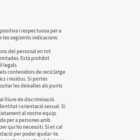
positiva i respectuosa per a
 les següents indicacions:
ons del personal en tot
mitades. Està prohibit
l·legals.
els contenidors de reciclatge
ics i residus. Si portes
sitar les deixalles als punts
lliure de discriminació.
entitat i orientació sexual. Si
iatament al nostre equip.
ada per a persones amb
r qui ho necessiti. Si et cal
elació per poder ajudar-te.