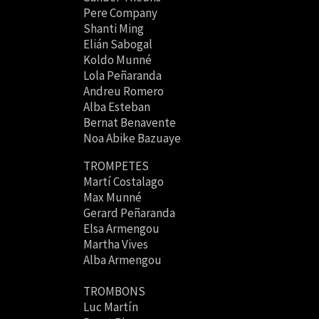
Pere Company
Shanti Ming
Elián Sabogal
Koldo Munné
Lola Peñaranda
Andreu Romero
Alba Esteban
Bernat Benavente
Noa Abike Bazuaye
TROMPETES
Martí Costalago
Max Munné
Gerard Peñaranda
Elsa Armengou
Martha Vives
Alba Armengou
TROMBONS
Luc Martín