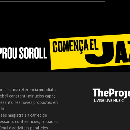
ona és una referència mundial al
reball constant i minuciós capaç
 pesants i les noves propostes en
tiu.
sses magistrals a càrrec de
eressants conferències, trobades
úmul d’activitats paral·leles