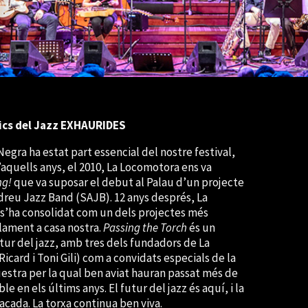
ics del Jazz EXHAURIDES
ra ha estat part essencial del nostre festival,
quells anys, el 2010, La Locomotora ens va
ng!
que va suposar el debut al Palau d’un projecte
dreu Jazz Band (SAJB). 12 anys després, La
B s’ha consolidat com un dels projectes més
solament a casa nostra.
Passing the Torch
és un
utur del jazz, amb tres dels fundadors de La
card i Toni Gili) com a convidats especials de la
estra per la qual ben aviat hauran passat més de
e en els últims anys. El futur del jazz és aquí, i la
cada. La torxa continua ben viva.