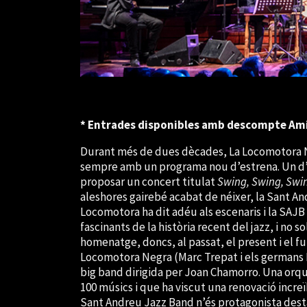
* Entrades disponibles amb descompte Am
Durant més de dues dècades, La Locomotora Neg
sempre amb un programa nou d’estrena. Un d’a
proposar un concert titulat
Swing, Swing, Swi
aleshores gairebé acabat de néixer, la Sant An
Locomotora ha dit adéu als escenaris i la SAJ
fascinants de la història recent del jazz, i no 
homenatge, doncs, al passat, el present i el f
Locomotora Negra (Marc Trepat i els germans Ri
big band dirigida per Joan Chamorro. Una orqu
100 músics i que ha viscut una renovació increïbl
Sant Andreu Jazz Band n’és protagonista desta