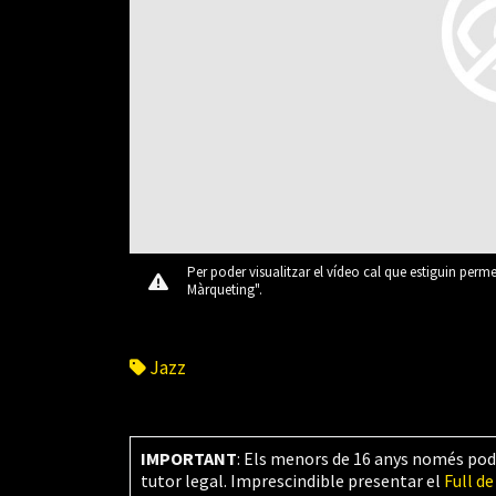
Per poder visualitzar el vídeo cal que estiguin perm
Màrqueting".
Jazz
IMPORTANT
: Els menors de 16 anys només pod
tutor legal. Imprescindible presentar el
Full de