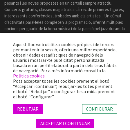
pesants i les noves propostes en un cartell sempre atractiu.
Concerts gratuïts, classes magistrals a càrrec de primeres figures,
interessants conferències, trobades amb els artistes... Un cúmul
d’activitats paral·leles completen la programació, oferint múltiples
opcions per gaudir de la bona música i de la passió pel jazz durant la
celebració del certamen.
Aquest lloc web utilitza cookies pròpies i de tercers
per mantenir la sessió, oferir una millor experiència,
obtenir dades estadístiques de navegació dels
usuaris i mostrar-te publicitat personalitzada
basada en un perfil elaborat a partir dels teus hàbits
de navegació. Per a més informació consulta la
Política cookies
.
Pots acceptar totes les cookies prement el botó
“Acceptar i continuar”, rebutjar-les totes prement
el botó "Rebutjar" o configurar-les a mida prement
el botó “Configurar”.
Més de 25 anys oferint la millor música en directe des de Barcelona.
Concerts, festivals i esdeveniments de gran convocatòria.
REBUTJAR
CONFIGURAR
ACCEPTAR I CONTINUAR
© 2026 TheProject Music Company, S.L. |
Avís legal
|
Política privacitat