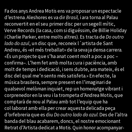
Fa dos anys Andrea Motis ens va proposar un espectacle
d’estrena. Aleshores es va dir
Brasil,
i ara torna al Palau
reconvertit en el seu primer disc per un segell mític,
Verve Records (la casa, com si diguéssim, de Billie Holiday
i Charlie Parker, entre molts altres). Es tracta de
Do outro
lado do azul
, un disc que, reconeix l´artista de Sant
Andreu, és «el més treballat» de la seva ja densa carrera.
«És un projecte que s’ha anat coent molt a poc a poc –
confirma–. L’hem fet amb molta cura i paciència, amb
molt de temps i dedicació, i sens dubte, ara mateix, és el
disc del qual me’n sento més satisfeta.» En efecte, la
música brasilera, sempre present en l’imaginari de
qualsevol melòman inquiet, rep un homenatge vibrant i
corprenedor en la veu i la trompeta d’Andrea Motis, que
comptarà de nou al Palau amb tot l’equip que ha
col·laborat amb ella per crear aquesta delicada peça
d’orfebreria que es diu
Do outro lado do azul
. Des de l’altra
banda del blau acabarem, doncs, el nostre emocionant
Retrat d’Artista dedicat a Motis. Quin honor acompanyar-