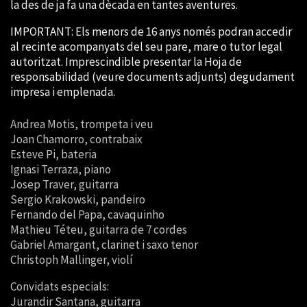
la des de ja fa una dècada en tantes aventures.
IMPORTANT:
Els
menors de 16 anys
només podran accedir
al recinte acompanyats del seu pare, mare o tutor legal
autoritzat.
Imprescindible
presentar la
Hoja de
responsabilidad
(veure documents adjunts) degudament
impresa i emplenada.
Andrea Motis, trompeta i veu
Joan Chamorro, contrabaix
Esteve Pi, bateria
Ignasi Terraza, piano
Josep Traver, guitarra
Sergio Krakowski, pandeiro
Fernando del Papa, cavaquinho
Mathieu Téteu, guitarra de 7 cordes
Gabriel Amargant, clarinet i saxo tenor
Christoph Mallinger, violí
Convidats especials:
Jurandir Santana, guitarra