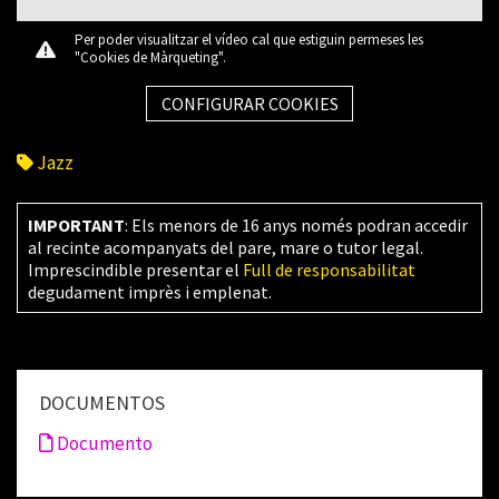
Per poder visualitzar el vídeo cal que estiguin permeses les
"Cookies de Màrqueting".
CONFIGURAR COOKIES
Jazz
IMPORTANT
: Els menors de 16 anys només podran accedir
al recinte acompanyats del pare, mare o tutor legal.
Imprescindible presentar el
Full de responsabilitat
degudament imprès i emplenat.
DOCUMENTOS
Documento