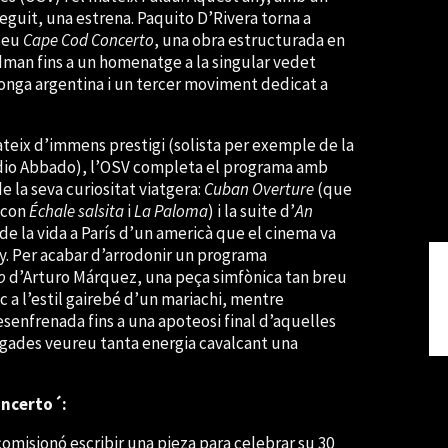
eguit, una estrena. Paquito D’Rivera torna a
 seu
Cape Cod Concerto
, una obra estructurada en
man fins a un homenatge a la singular vedet
onga argentina i un tercer moviment dedicat a
mateix d’immens prestigi (solista per exemple de la
dio Abbado), l’OSV completa el programa amb
 la seva curiositat viatgera:
Cuban Overture
(que
 con
Échale salsita
i
La Paloma
) i la suite d’
An
a de la vida a París d’un americà que el cinema va
y. Per acabar d’arrodonir un programa
go
d’Arturo Márquez, una peça simfònica tan breu
c a l’estil gairebé d’un mariachi, mentre
esenfrenada fins a una apoteosi final d’aquelles
gades veureu tanta energia cavalcant una
oncerto´:
comisionó escribir una pieza para celebrar su 30