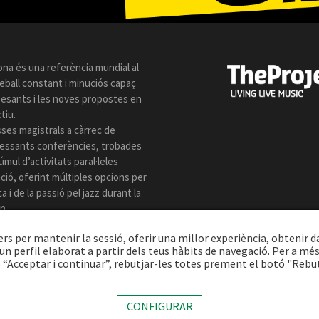
ona és una referència mundial al
reball constant i minuciós capaç
 pesants i les noves propostes en
tiu.
sses magistrals a càrrec de
eressants conferències, trobades
úmul d’activitats paral·leles
ió, oferint múltiples opcions per
 i de la passió pel jazz durant la
n.
ers per mantenir la sessió, oferir una millor experiència, obtenir d
n perfil elaborat a partir dels teus hàbits de navegació. Per a mé
 “Acceptar i continuar”, rebutjar-les totes prement el botó "Rebu
ect Music Company, S.L. |
Avís legal
|
Política privacitat
|
Política cookies
|
CONFIGURAR