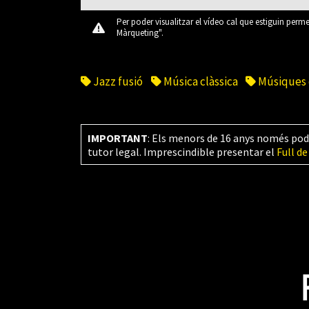
Per poder visualitzar el vídeo cal que estiguin perm
Màrqueting".
Jazz fusió
Música clàssica
Músiques 
IMPORTANT
: Els menors de 16 anys només pod
tutor legal. Imprescindible presentar el
Full de