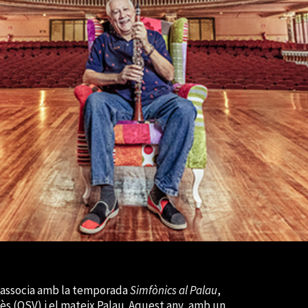
 s’associa amb la temporada
Simfònics al Palau
,
ès (OSV) i el mateix Palau. Aquest any, amb un