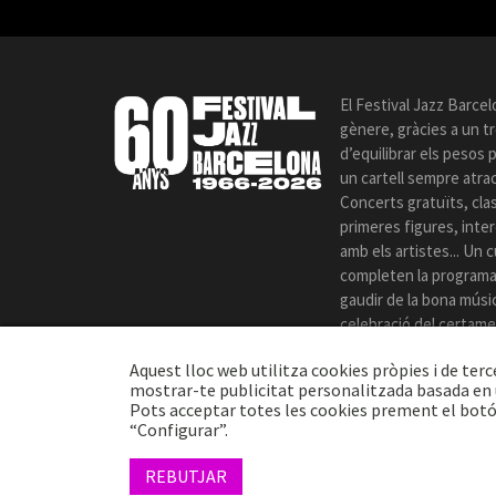
El Festival Jazz Barcel
gènere, gràcies a un t
d’equilibrar els pesos
un cartell sempre atrac
Concerts gratuïts, cla
primeres figures, int
amb els artistes... Un c
completen la programac
gaudir de la bona música
celebració del certame
Aquest lloc web utilitza cookies pròpies i de terc
mostrar-te publicitat personalitzada basada en u
Pots acceptar totes les cookies prement el botó
“Configurar”.
© 2026 TheProj
REBUTJAR