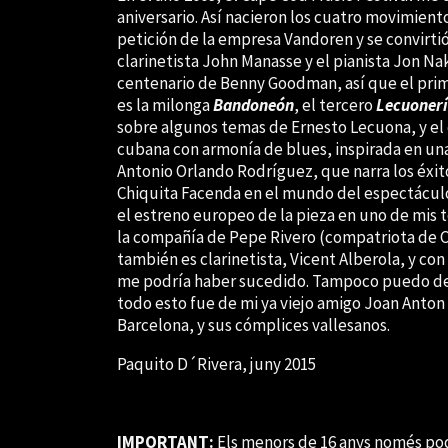
aniversario. Así nacieron los cuatro movimien
petición de la empresa Vandoren y se convirtió
clarinetista John Manasse y el pianista Jon Na
centenario de Benny Goodman, así que el pri
es la milonga
Bandoneón
, el tercero
Lecuonerí
sobre algunos temas de Ernesto Lecuona, y el
cubana con armonía de blues, inspirada en una
Antonio Orlando Rodríguez, que narra los éxit
Chiquita Facenda en el mundo del espectáculo 
el estreno europeo de la pieza en uno de mis te
la compañía de Pepe Rivero (compatriota de Ch
también es clarinetista, Vicent Alberola, y con
me podría haber sucedido. Tampoco puedo deja
todo esto fue de mi ya viejo amigo Joan Anton C
Barcelona, y sus cómplices vallesanos.
Paquito D´Rivera, juny 2015
IMPORTANT:
Els menors de 16 anys només pod