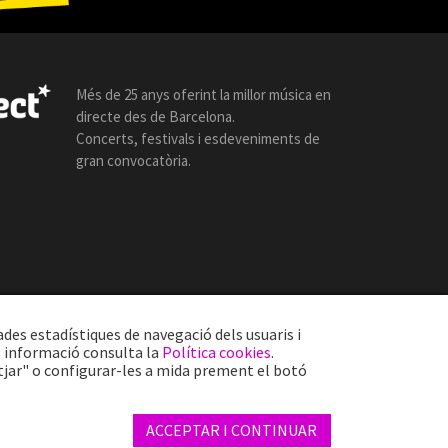
Més de 25 anys oferint la millor música en
directe des de Barcelona.
Concerts, festivals i esdeveniments de
gran convocatòria.
ades estadístiques de navegació dels usuaris i
s informació consulta la
Política cookies
.
tjar" o configurar-les a mida prement el botó
Web by internext
ACCEPTAR I CONTINUAR