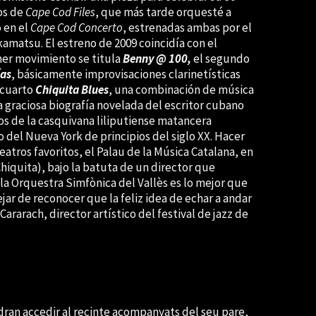
tos de
Cape Cod Files
, que más tarde orquesté a
 en el
Cape Cod Concerto
, estrenadas ambas por el
kamatsu. El estreno de 2009 coincidía con el
mer movimiento se titula
Benny @ 100,
el segundo
as
, básicamente improvisaciones clarinetísticas
 cuarto
Chiquita Blues
, una combinación de música
 graciosa biografía novelada del escritor cubano
os de la casquivana liliputiense matancera
del Nueva York de principios del siglo XX. Hacer
atros favoritos, el Palau de la Música Catalana, en
iquita), bajo la batuta de un director que
 la Orquestra Simfònica del Vallès es lo mejor que
r de reconocer que la feliz idea de echar a andar
ararach, director artístico del festival de jazz de
ran accedir al recinte acompanyats del seu pare,