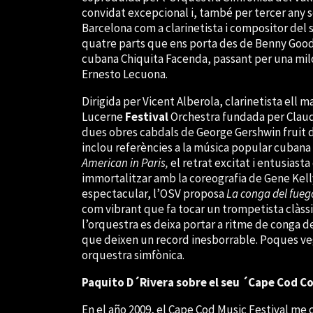
convidat excepcional i, també per tercer any s
Barcelona com a clarinetista i compositor del
quatre parts que ens porta des de Benny Good
cubana Chiquita Facenda, passant per una mil
Ernesto Lecuona.
Dirigida per Vicent Alberola, clarinetista ell 
Lucerne
Festival
Orchestra fundada per Clau
dues obres cabdals de George Gershwin fruit de
inclou referències a la música popular cubana
American in Paris,
el retrat excitat i entusiast
immortalitzar amb la coreografia de Gene Kell
espectacular, l’OSV proposa
La conga del fue
com vibrant que fa tocar un trompetista clàssi
l’orquestra es deixa portar a ritme de conga d
que deixen un record inesborrable. Poques ve
orquestra simfònica.
Paquito D´Rivera sobre el seu ´Cape Cod C
En el año 2009, el Cape Cod Music Festival me 