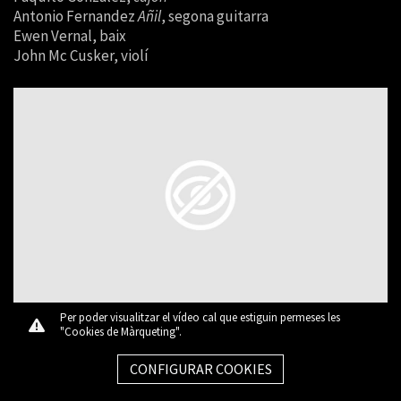
Antonio Fernandez
Añil
, segona guitarra
Ewen Vernal, baix
John Mc Cusker, violí
Per poder visualitzar el vídeo cal que estiguin permeses les
"Cookies de Màrqueting".
CONFIGURAR COOKIES