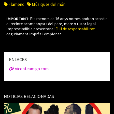
Flamenc
Músiques del món
IMPORTANT
: Els menors de 16 anys només podran accedir
al recinte acompanyats del pare, mare o tutor legal.
Imprescindible presentar el
Full de responsabilitat
degudament imprès i emplenat.
ENLACES
vicenteamigo.com
NOTICIAS RELACIONADAS