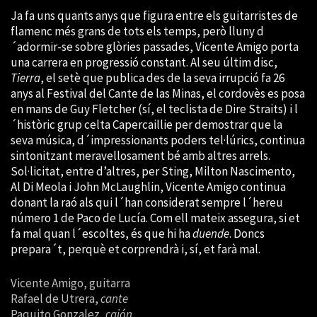
Ja fa uns quants anys que figura entre els guitarristes de
flamenc més grans de tots els temps, però lluny d
´adormir-se sobre glòries passades, Vicente Amigo porta
una carrera en progressió constant. Al seu últim disc,
Tierra
, el setè que publica des de la seva irrupció fa 26
anys al Festival del Cante de las Minas, el cordovès es posa
en mans de Guy Fletcher (sí, el teclista de Dire Straits) i l
´històric grup celta Capercaillie per demostrar que la
seva música, d´impressionants poders tel·lúrics, continua
sintonitzant meravellosament bé amb altres arrels.
Sol·licitat, entre d’altres, per Sting, Milton Nascimento,
Al Di Meola i John McLaughlin, Vicente Amigo continua
donant la raó als qui l´han considerat sempre l´hereu
número 1 de Paco de Lucía. Com ell mateix assegura, si et
fa mal quan l´escoltes, és que hi ha
duende
. Doncs
prepara´t, perquè et corprendrà i, sí, et farà mal.
Vicente Amigo, guitarra
Rafael de Utrera,
cante
Paquito Gonzalez,
cajón