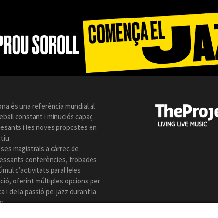
ona és una referència mundial al
reball constant i minuciós capaç
 pesants i les noves propostes en
tiu.
sses magistrals a càrrec de
eressants conferències, trobades
úmul d’activitats paral·leles
ió, oferint múltiples opcions per
 i de la passió pel jazz durant la
n.