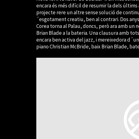
encara és més difícil de resumir la dels últims
projecte rere un altre sense solució de contin
´esgotament creatiu, ben al contrari. Dos anys
Corea torna al Palau, doncs, però ara amb un nou
Brian Blade a la bateria. Una clausura amb tots
encara ben activa del jazz, i mereixedora d´un
piano Christian McBride, baix Brian Blade, bate