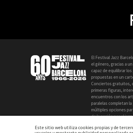
El Festival Jazz Barce
el género, gracias a u
capaz de equilibrar lo
propuestas en un carte
Conciertos gratuitos, 
primeras figuras, inte
encuentros con los art
paralelas completan la
múltiples opciones par
de la pasión por el jaz
certamen.
Este sitio web utiliza cookies propias y de terc
usuarios y mostrarte publicidad personalizada en