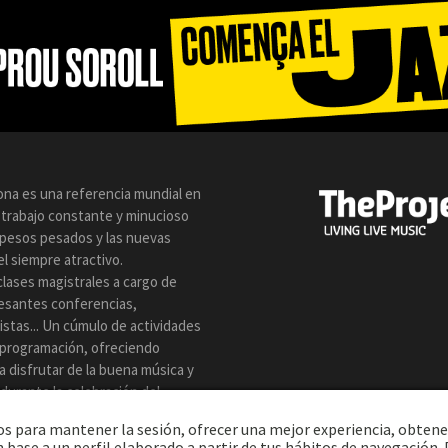
lona es una referencia mundial en
n trabajo constante y minucioso
s pesos pesados y las nuevas
l siempre atractivo.
clases magistrales a cargo de
resantes conferencias,
istas... Un cúmulo de actividades
 programación, ofreciendo
a disfrutar de la buena música y
z durante la celebración del
eros para mantener la sesión, ofrecer una mejor experiencia, obtene
 base a un perfil elaborado a partir de tus hábitos de navegación