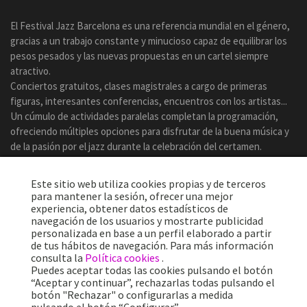
El Festival Jazz Barcelona es una referencia mundial en el género,
gracias a un trabajo constante y minucioso capaz de equilibrar los
pesos pesados y las nuevas propuestas en un cartel siempre
atractivo.
Conciertos gratuitos, clases magistrales a cargo de primeras
figuras, interesantes conferencias, encuentros con los artistas...
Un cúmulo de actividades paralelas completan la programación,
ofreciendo múltiples opciones para disfrutar de la buena música y
de la pasión por el jazz durante la celebración del certamen.
Este sitio web utiliza cookies propias y de terceros
para mantener la sesión, ofrecer una mejor
experiencia, obtener datos estadísticos de
navegación de los usuarios y mostrarte publicidad
personalizada en base a un perfil elaborado a partir
de tus hábitos de navegación. Para más información
consulta la
Política cookies
.
Puedes aceptar todas las cookies pulsando el botón
“Aceptar y continuar”, rechazarlas todas pulsando el
botón "Rechazar" o configurarlas a medida
Más de 25 años ofreciendo la mejor música en directo desde