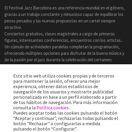
El Festival Jazz Barcelona es una referencia mundial en el género,
gracias a un trabajo constante y minucioso capaz de equilibrar los
pesos pesados y las nuevas propuestas en un cartel siempre
atractivo.
Conciertos gratuitos, clases magistrales a cargo de primeras
figuras, interesantes conferencias, encuentros con los artistas...
Un cúmulo de actividades paralelas completan la programación,
ofreciendo múltiples opciones para disfrutar de la buena música y
de la pasión por el jazz durante la celebración del certamen.
Este sitio web utiliza cookies propias y de terceros
para mantener la sesión, ofrecer una mejor
experiencia, obtener datos estadísticos de
navegación de los usuarios y mostrarte publicidad
personalizada en base a un perfil elaborado a partir
de tus hábitos de navegación. Para más información
consulta la
Política cookies
.
Puedes aceptar todas las cookies pulsando el botón
“Aceptar y continuar”, rechazarlas todas pulsando el
botón "Rechazar" o configurarlas a medida
Más de 25 años ofreciendo la mejor música en directo desde
pulsando el botón “Configurar”.