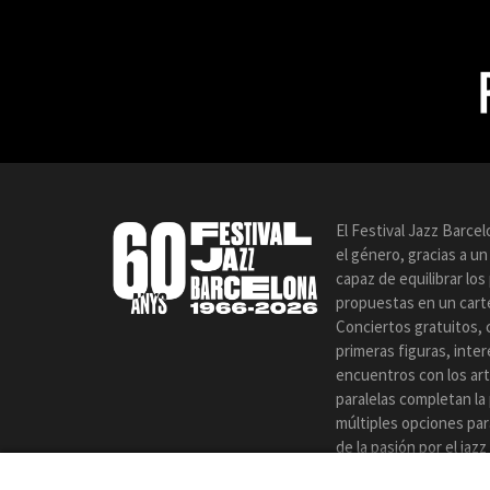
El Festival Jazz Barce
el género, gracias a u
capaz de equilibrar lo
propuestas en un carte
Conciertos gratuitos, 
primeras figuras, inte
encuentros con los art
paralelas completan la
múltiples opciones par
de la pasión por el jaz
certamen.