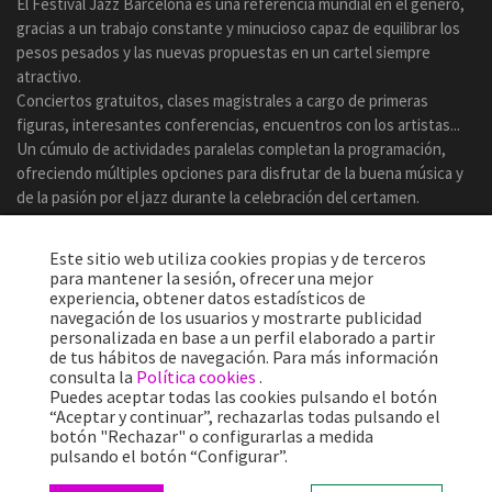
El Festival Jazz Barcelona es una referencia mundial en el género,
gracias a un trabajo constante y minucioso capaz de equilibrar los
pesos pesados y las nuevas propuestas en un cartel siempre
atractivo.
Conciertos gratuitos, clases magistrales a cargo de primeras
figuras, interesantes conferencias, encuentros con los artistas...
Un cúmulo de actividades paralelas completan la programación,
ofreciendo múltiples opciones para disfrutar de la buena música y
de la pasión por el jazz durante la celebración del certamen.
Este sitio web utiliza cookies propias y de terceros
para mantener la sesión, ofrecer una mejor
experiencia, obtener datos estadísticos de
navegación de los usuarios y mostrarte publicidad
personalizada en base a un perfil elaborado a partir
de tus hábitos de navegación. Para más información
consulta la
Política cookies
.
Puedes aceptar todas las cookies pulsando el botón
“Aceptar y continuar”, rechazarlas todas pulsando el
botón "Rechazar" o configurarlas a medida
Más de 25 años ofreciendo la mejor música en directo desde
pulsando el botón “Configurar”.
Barcelona.