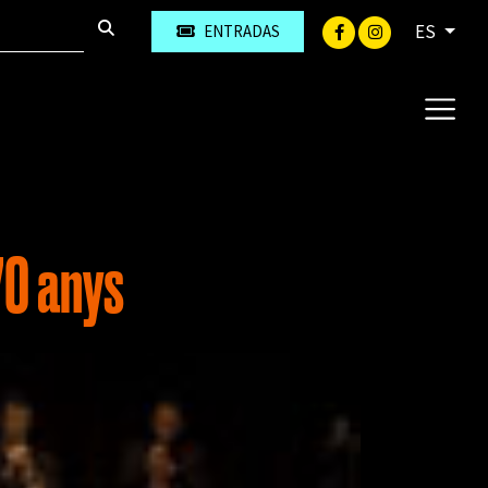
ES
ENTRADAS
70 anys