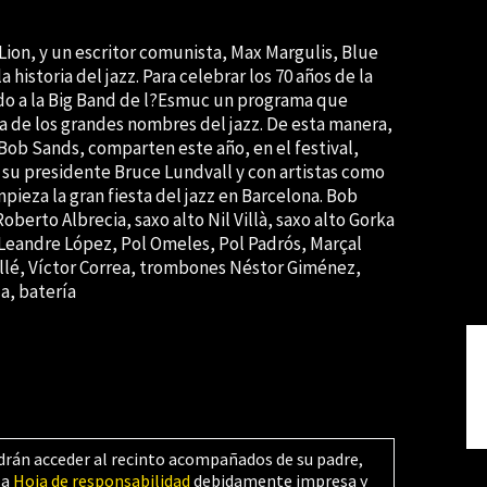
Lion, y un escritor comunista, Max Margulis, Blue
 historia del jazz. Para celebrar los 70 años de la
gado a la Big Band de l?Esmuc un programa que
da de los grandes nombres del jazz. De esta manera,
 Bob Sands, comparten este año, en el festival,
su presidente Bruce Lundvall y con artistas como
pieza la gran fiesta del jazz en Barcelona. Bob
berto Albrecia, saxo alto Nil Villà, saxo alto Gorka
 Leandre López, Pol Omeles, Pol Padrós, Marçal
lé, Víctor Correa, trombones Néstor Giménez,
a, batería
drán acceder al recinto acompañados de su padre,
la
Hoja de responsabilidad
debidamente impresa y