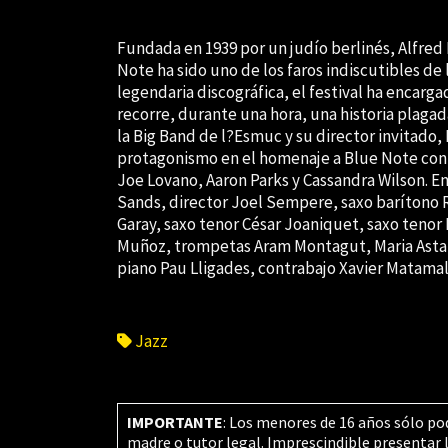
Fundada en 1939 por un judío berlinés, Alfred 
Note ha sido uno de los faros indiscutibles de la
legendaria discográfica, el festival ha encar
recorre, durante una hora, una historia plaga
la Big Band de l?Esmuc y su director invitado,
protagonismo en el homenaje a Blue Note con 
Joe Lovano, Aaron Parks y Cassandra Wilson. Em
Sands, director Joel Sempere, saxo barítono Ro
Garay, saxo tenor César Joaniquet, saxo tenor
Muñoz, trompetas Aram Montagut, Maria Astal
piano Pau Lligades, contrabajo Xavier Matamal
Jazz
IMPORTANTE
: Los menores de 16 años sólo po
madre o tutor legal. Imprescindible presentar 