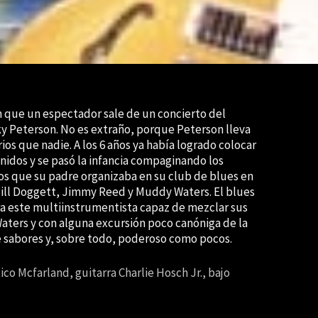
on que un espectador sale de un concierto del
cky Peterson. No es extraño, porque Peterson lleva
ios que nadie. A los 6 años ya había logrado colocar
Unidos y se pasó la infancia compaginando los
rtos que su padre organizaba en su club de blues en
ill Doggett, Jimmy Reed y Muddy Waters. El blues
ra este multiinstrumentista capaz de mezclar sus
Waters y con alguna excursión poco canóniga de la
e sabores y, sobre todo, poderoso como pocos.
ico Mcfarland, guitarra Charlie Hosch Jr., bajo