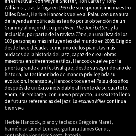
en el festival- con Wayne Shorter, Ron Carter y Tony
Williams-, tras la fuga en 1967 de su esperadísimo maestro
Miles Davis, Herbie Hancock vuelve al Palau con una aura
de leyenda amplificada este año por la obtención de un
Grammy al mejor disco por
River: The Joni Letters
y la
inclusión, por parte de la revista
Time
, en una lista de los
100 personajes más influyentes del mundo en 2008. Erigido
desde hace décadas como uno de los pianistas más
audaces de la historia del jazz, capaz de crear obras
maestras en diferentes estilos, Hancock vuelve por la
puerta grande a un festival que, desde su segundo año de
historia, ha testimoniado de manera privilegiada su
evolución. Incansable, Hancock toca en el Palau dos años
después de un éxito inolvidable al frente de su cuarteto.
Ahora, sin embargo, con nuevo proyecto, un sexteto lleno
de futuras referencias del jazz. La
escuela Miles
continúa
bien viva.
Herbie Hancock, piano y teclados Grégoire Maret,
harmónica Lionel Loueke, guitarra James Genus,
contrabajo Kendrick Scott, batería