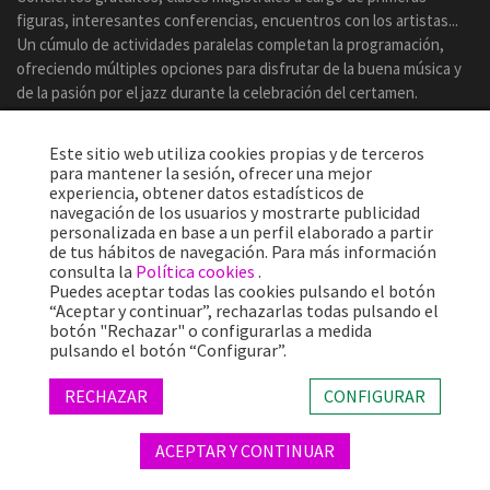
figuras, interesantes conferencias, encuentros con los artistas...
Un cúmulo de actividades paralelas completan la programación,
ofreciendo múltiples opciones para disfrutar de la buena música y
de la pasión por el jazz durante la celebración del certamen.
Este sitio web utiliza cookies propias y de terceros
para mantener la sesión, ofrecer una mejor
experiencia, obtener datos estadísticos de
navegación de los usuarios y mostrarte publicidad
personalizada en base a un perfil elaborado a partir
de tus hábitos de navegación. Para más información
consulta la
Política cookies
.
Puedes aceptar todas las cookies pulsando el botón
“Aceptar y continuar”, rechazarlas todas pulsando el
botón "Rechazar" o configurarlas a medida
Más de 25 años ofreciendo la mejor música en directo desde
pulsando el botón “Configurar”.
Barcelona.
Conciertos, festivales y eventos de gran convocatoria.
RECHAZAR
CONFIGURAR
ACEPTAR Y CONTINUAR
© 2026 TheProject Music Company, S.L. |
Aviso legal
|
Política privacidad