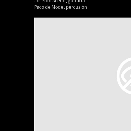
Joselito Acedo, guitarra
Paco de Mode, percusión