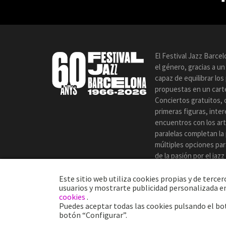
El Festival Jazz Barce
el género, gracias a u
capaz de equilibrar lo
propuestas en un carte
Conciertos gratuitos, 
primeras figuras, inte
encuentros con los art
paralelas completan la
múltiples opciones par
de la pasión por el jaz
certamen.
Este sitio web utiliza cookies propias y de terc
usuarios y mostrarte publicidad personalizada en
cookies
.
Puedes aceptar todas las cookies pulsando el bo
botón “Configurar”.