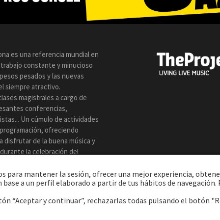
lona es una referencia mundial en
n trabajo constante y minucioso
s pesos pesados y las nuevas
l siempre atractivo.
clases magistrales a cargo de
resantes conferencias,
istas... Un cúmulo de actividades
 programación, ofreciendo
a disfrutar de la buena música y
z durante la celebración del
eros para mantener la sesión, ofrecer una mejor experiencia, obtene
 base a un perfil elaborado a partir de tus hábitos de navegación
tón “Aceptar y continuar”, rechazarlas todas pulsando el botón "