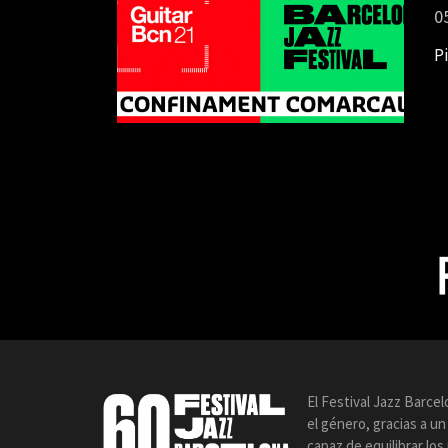
0
Pi
El Festival Jazz Barce
el género, gracias a u
capaz de equilibrar lo