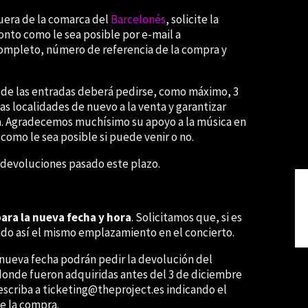
fuera de la comarca del
Barcelonés
, solicite la
onto como le sea posible
por e-mail a
mpleto, número de referencia de la compra
y
 de las entradas deberá pedirse, como máximo,
3
tas localidades
de nuevo a la venta
y garantizar
a.
Agradecemos muchísimo
su apoyo a la música en
omo le sea posible si puede venir o no.
 devoluciones
pasado este plazo.
ara la nueva fecha y hora
. Solicitamos que, si es
ndo así el mismo emplazamiento en el concierto.
 nueva fecha podrán pedir la devolución del
 donde fueron adquiridas antes del 3 de diciembre
 escriba a ticketing@theproject.es indicando el
e la compra.