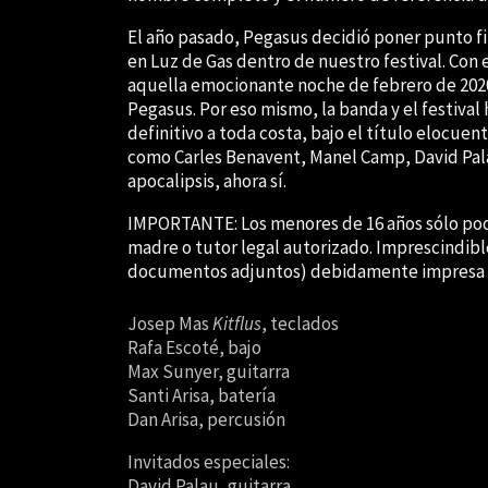
El año pasado, Pegasus decidió poner punto fi
en Luz de Gas dentro de nuestro festival. Con
aquella emocionante noche de febrero de 202
Pegasus. Por eso mismo, la banda y el festival
definitivo a toda costa, bajo el título elocuen
como Carles Benavent, Manel Camp, David Pala
apocalipsis, ahora sí.
IMPORTANTE: Los menores de 16 años sólo pod
madre o tutor legal autorizado. Imprescindibl
documentos adjuntos) debidamente impresa
Josep Mas
Kitflus
, teclados
Rafa Escoté, bajo
Max Sunyer, guitarra
Santi Arisa, batería
Dan Arisa, percusión
Invitados especiales:
David Palau, guitarra