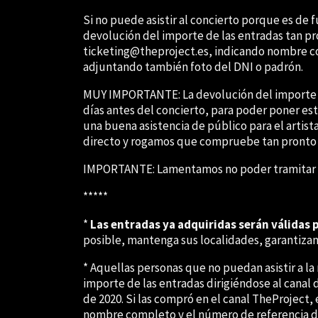
Si no puede asistir al concierto porque es de 
devolución del importe de las entradas
tan pr
ticketing@theproject.es, indicando
nombre co
adjuntando también
foto del DNI o padrón
.
MUY IMPORTANTE:
La devolución del importe
días antes del concierto
, para poder poner es
una
buena asistencia de público
para el artist
directo y rogamos que
compruebe tan pronto c
IMPORTANTE:
Lamentamos
no poder tramitar
*****
*
Las entradas ya adquiridas serán válidas p
posible, mantenga sus localidades, garantiza
* Aquellas personas que no puedan asistir a la
importe de las entradas dirigiéndose al canal
de 2020. Si las compró en el canal TheProject,
nombre completo y el número de referencia d