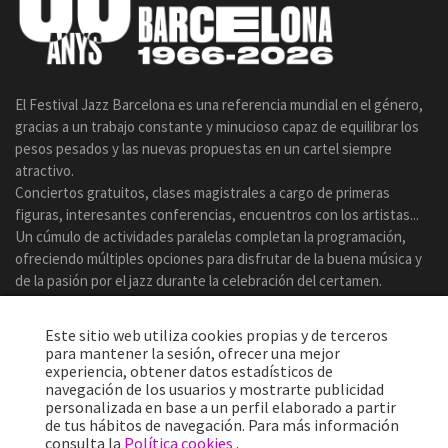
El Festival Jazz Barcelona es una referencia mundial en el género,
gracias a un trabajo constante y minucioso capaz de equilibrar los
pesos pesados y las nuevas propuestas en un cartel siempre
atractivo.
Conciertos gratuitos, clases magistrales a cargo de primeras
figuras, interesantes conferencias, encuentros con los artistas...
Un cúmulo de actividades paralelas completan la programación,
ofreciendo múltiples opciones para disfrutar de la buena música y
de la pasión por el jazz durante la celebración del certamen.
Este sitio web utiliza cookies propias y de terceros
para mantener la sesión, ofrecer una mejor
experiencia, obtener datos estadísticos de
navegación de los usuarios y mostrarte publicidad
personalizada en base a un perfil elaborado a partir
de tus hábitos de navegación. Para más información
consulta la
Política cookies
.