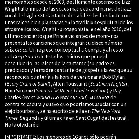
memorables desde el 2003, del flamante ascenso de Lizz
Wright al olimpo de las voces más extraordinarias del jazz
vocal del siglo XXI. Cantante de calidez desbordante con
unas raíces bien plantadas en la tradición espiritual de los
afroamericanos, Wright -protagonista, en el año 2016, del
último concierto que Prince vio antes de morir- nos
presenta las canciones que integran su disco número
seis:
Grace
. Un regreso conceptual a Georgia y al resto
del
Deep South
de Estados Unidos que pone al
descubierto las raíces de la cantante (su padre es
predicador y la madre cantante de gospel) a la vez que su
reconocida puntería a la hora de versionar a Bob Dylan
(E
very Grain of Sand
), Allen Toussaint (
Southern
Nights
),
Nina Simone (
Seems I´M Never Tired Lovin’ You
) y Ray
Charles (
What Would I Do Without You
). «Una voz de
contralto oscura y suave que podríamos asociar con un
viejo bourbon», se ha escrito de ella en
The New York
Times
. Segunda y última cita en Sant Cugat del festival.
No la olvidaréis.
IMPORTANTE: Los menores de 16 años sólo podrán