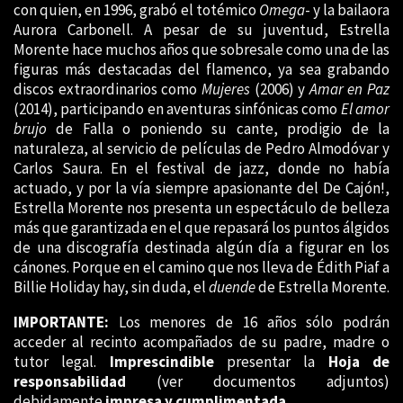
con quien, en 1996, grabó el totémico
Omega
- y la bailaora
Aurora Carbonell. A pesar de su juventud, Estrella
Morente hace muchos años que sobresale como una de las
figuras más destacadas del flamenco, ya sea grabando
discos extraordinarios como
Mujeres
(2006) y
Amar en Paz
(2014), participando en aventuras sinfónicas como
El amor
brujo
de Falla o poniendo su cante, prodigio de la
naturaleza, al servicio de películas de Pedro Almodóvar y
Carlos Saura. En el festival de jazz, donde no había
actuado, y por la vía siempre apasionante del De Cajón!,
Estrella Morente nos presenta un espectáculo de belleza
más que garantizada en el que repasará los puntos álgidos
de una discografía destinada algún día a figurar en los
cánones. Porque en el camino que nos lleva de Édith Piaf a
Billie Holiday hay, sin duda, el
duende
de Estrella Morente.
IMPORTANTE:
Los menores de 16 años sólo podrán
acceder al recinto acompañados de su padre, madre o
tutor legal.
Imprescindible
presentar la
Hoja de
responsabilidad
(ver documentos adjuntos)
debidamente
impresa y cumplimentada
.