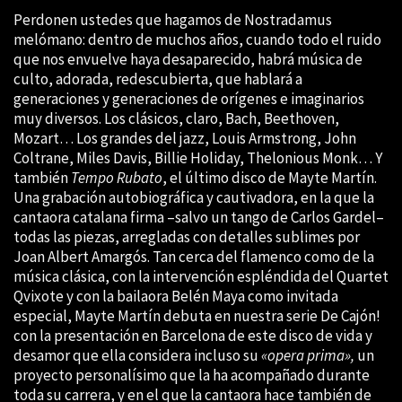
Perdonen ustedes que hagamos de Nostradamus
melómano: dentro de muchos años, cuando todo el ruido
que nos envuelve haya desaparecido, habrá música de
culto, adorada, redescubierta, que hablará a
generaciones y generaciones de orígenes e imaginarios
muy diversos. Los clásicos, claro, Bach, Beethoven,
Mozart… Los grandes del jazz, Louis Armstrong, John
Coltrane, Miles Davis, Billie Holiday, Thelonious Monk… Y
también
Tempo Rubato
, el último disco de Mayte Martín.
Una grabación autobiográfica y cautivadora, en la que la
cantaora catalana firma –salvo un tango de Carlos Gardel–
todas las piezas, arregladas con detalles sublimes por
Joan Albert Amargós. Tan cerca del flamenco como de la
música clásica, con la intervención espléndida del Quartet
Qvixote y con la bailaora Belén Maya como invitada
especial, Mayte Martín debuta en nuestra serie De Cajón!
con la presentación en Barcelona de este disco de vida y
desamor que ella considera incluso su
«opera prima»,
un
proyecto personalísimo que la ha acompañado durante
toda su carrera, y en el que la cantaora hace también de