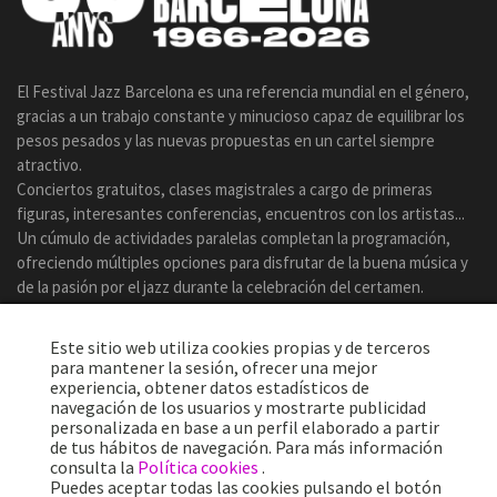
El Festival Jazz Barcelona es una referencia mundial en el género,
gracias a un trabajo constante y minucioso capaz de equilibrar los
pesos pesados y las nuevas propuestas en un cartel siempre
atractivo.
Conciertos gratuitos, clases magistrales a cargo de primeras
figuras, interesantes conferencias, encuentros con los artistas...
Un cúmulo de actividades paralelas completan la programación,
ofreciendo múltiples opciones para disfrutar de la buena música y
de la pasión por el jazz durante la celebración del certamen.
Este sitio web utiliza cookies propias y de terceros
para mantener la sesión, ofrecer una mejor
experiencia, obtener datos estadísticos de
navegación de los usuarios y mostrarte publicidad
personalizada en base a un perfil elaborado a partir
de tus hábitos de navegación. Para más información
consulta la
Política cookies
.
Puedes aceptar todas las cookies pulsando el botón