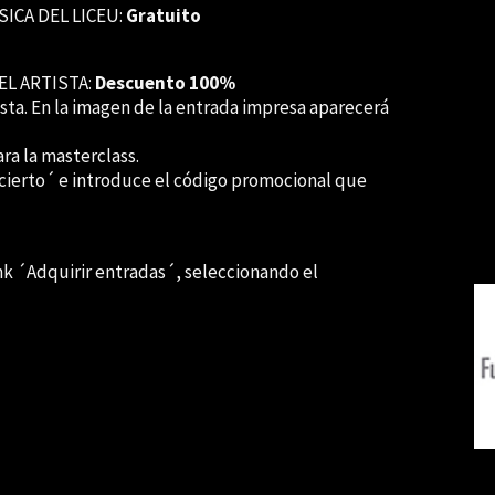
ICA DEL LICEU:
Gratuito
L ARTISTA:
Descuento 100%
ista. En la imagen de la entrada impresa aparecerá
ara la masterclass.
ncierto´ e introduce el código promocional que
ink ´Adquirir entradas´, seleccionando el