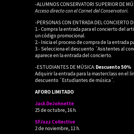
-ALUMNOS CONSERVATORI SUPERIOR DE MÚS
Acceso directo con el Carnet del Conservatori.
-PERSONAS CON ENTRADA DEL CONCIERTO DE
1.- Compra la entrada para el concierto del art
un código promocional.
2.- Inicia el proceso de compra de la entrada p
3.- Selecciona el descuento ´Asistentes al co
aparece en la entrada del concierto.
-ESTUDIANTES DE MÚSICA:
Descuento 50%
Adquirir la entrada para la masterclass en el l
descuento ´Estudiantes de música´.
AFORO LIMITADO
Jack DeJohnette
25 de octubre, 16 h.
SFJazz Collective
2 de noviembre, 12 h.