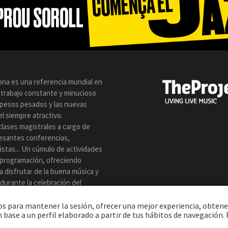
lona es una referencia mundial en
n trabajo constante y minucioso
s pesos pesados y las nuevas
l siempre atractivo.
clases magistrales a cargo de
resantes conferencias,
istas... Un cúmulo de actividades
 programación, ofreciendo
a disfrutar de la buena música y
z durante la celebración del
eros para mantener la sesión, ofrecer una mejor experiencia, obtene
 base a un perfil elaborado a partir de tus hábitos de navegación