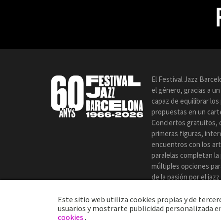
El Festival Jazz Barce
el género, gracias a u
capaz de equilibrar lo
propuestas en un carte
Conciertos gratuitos, 
primeras figuras, inte
encuentros con los art
paralelas completan la
múltiples opciones par
de la pasión por el jaz
certamen.
Este sitio web utiliza cookies propias y de terc
usuarios y mostrarte publicidad personalizada en
cookies
.