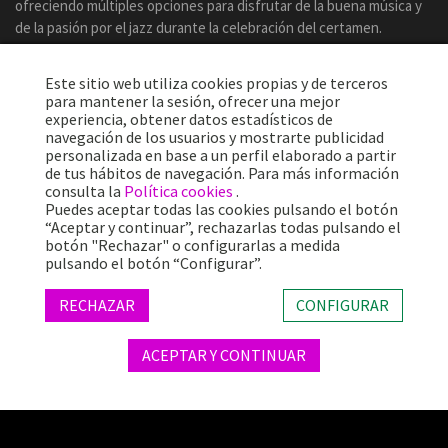
ofreciendo múltiples opciones para disfrutar de la buena música y
de la pasión por el jazz durante la celebración del certamen.
Este sitio web utiliza cookies propias y de terceros
para mantener la sesión, ofrecer una mejor
experiencia, obtener datos estadísticos de
navegación de los usuarios y mostrarte publicidad
personalizada en base a un perfil elaborado a partir
de tus hábitos de navegación. Para más información
consulta la
Política cookies
.
Puedes aceptar todas las cookies pulsando el botón
“Aceptar y continuar”, rechazarlas todas pulsando el
botón "Rechazar" o configurarlas a medida
Más de 25 años ofreciendo la mejor música en directo desde
pulsando el botón “Configurar”.
Barcelona.
Conciertos, festivales y eventos de gran convocatoria.
RECHAZAR
CONFIGURAR
ACEPTAR Y CONTINUAR
© 2026 TheProject Music Company, S.L. |
Aviso legal
|
Política privacidad
|
Política cookies
|
Web by internext