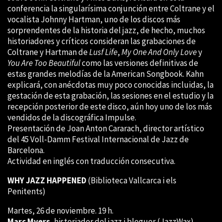
conferencia la singularísima conjunción entre Coltrane y el
vocalista Johnny Hartman, uno de los discos más
sorprendentes de la historia del jazz, de hecho, muchos
historiadores y críticos consideran las grabaciones de
Coltrane y Hartman de
Lusf Life
,
My One And Only Love
y
You Are Too Beautiful
como las versiones definitivas de
estas grandes melodías de la American Songbook. Kahn
explicará, con anécdotas muy poco conocidas incluidas, la
gestación de esta grabación, las sesiones en el estudio y la
recepción posterior de este disco, aún hoy uno de los más
vendidos de la discográfica Impulse.
Presentación de Joan Anton Cararach, director artístico
del 45 Voll-Damm Festival Internacional de Jazz de
Barcelona.
Actividad en inglés con traducción consecutiva.
WHY JAZZ HAPPENED
(Biblioteca Vallcarca i els
Penitents)
Martes, 26 de noviembre. 19 h.
Marc Myers
, historiador del jazz i bloguer (JazzWax)