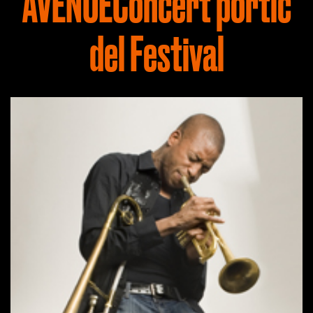
AVENUEConcert pòrtic
del Festival