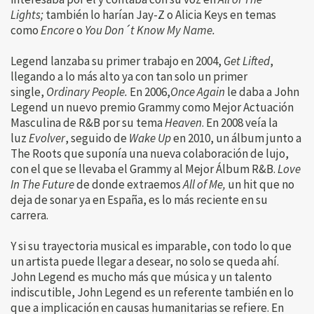
Lights;
también lo harían Jay-Z o Alicia Keys en temas
como
Encore
o
You Don´t Know My Name.
Legend lanzaba su primer trabajo en 2004,
Get Lifted
,
llegando a lo más alto ya con tan solo un primer
single,
Ordinary People.
En 2006,
Once Again
le daba a John
Legend un nuevo premio Grammy como Mejor Actuación
Masculina de R&B por su tema
Heaven
. En 2008 veía la
luz
Evolver
, seguido de
Wake Up
en 2010, un álbum junto a
The Roots que suponía una nueva colaboración de lujo,
con el que se llevaba el Grammy al Mejor Álbum R&B.
Love
In The Future
de donde extraemos
All of Me,
un hit que no
deja de sonar ya en España, es lo más reciente en su
carrera.
Y si su trayectoria musical es imparable, con todo lo que
un artista puede llegar a desear, no solo se queda ahí.
John Legend es mucho más que música y un talento
indiscutible, John Legend es un referente también en lo
que a implicación en causas humanitarias se refiere. En