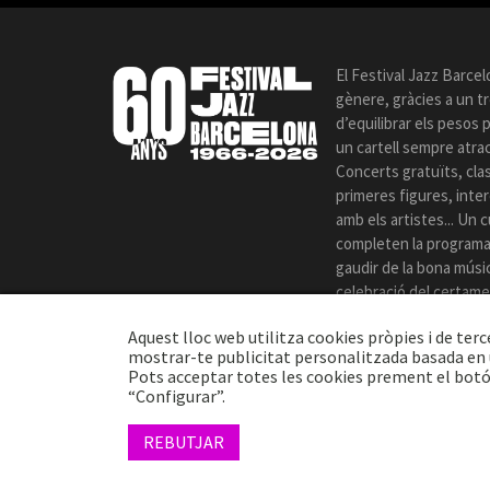
El Festival Jazz Barcel
gènere, gràcies a un t
d’equilibrar els pesos
un cartell sempre atrac
Concerts gratuïts, cla
primeres figures, int
amb els artistes... Un c
completen la programac
gaudir de la bona música
celebració del certame
Aquest lloc web utilitza cookies pròpies i de terc
mostrar-te publicitat personalitzada basada en u
Pots acceptar totes les cookies prement el botó
“Configurar”.
© 2026 TheProj
REBUTJAR