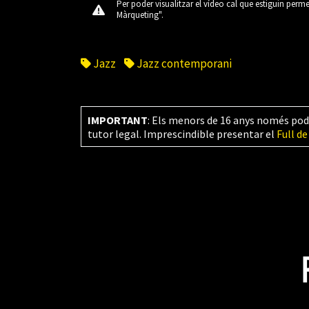
Per poder visualitzar el vídeo cal que estiguin perm
Màrqueting".
Jazz
Jazz contemporani
IMPORTANT
: Els menors de 16 anys només pod
tutor legal. Imprescindible presentar el
Full de