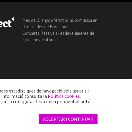
Més de 25 anys oferint la millor música en
directe des de Barcelona.
Concerts, festivals i esdeveniments de
gran convocatòria.
ades estadístiques de navegació dels usuaris i
s informació consulta la
Política cookies
.
tjar" o configurar-les a mida prement el botó
Web by internext
ACCEPTAR I CONTINUAR