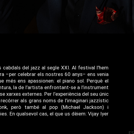
s cabdals del jazz al segle XXI. Al festival l’hem
 ara –per celebrar els nostres 60 anys– ens venia
e més ens apassionen: el piano sol. Perquè el
tura, la de l’artista enfrontant-se a l’instrument
se xarxes externes. Per l’experiència del seu únic
recórrer als grans noms de l’imaginari jazzístic
onk, però també al pop (Michael Jackson) i
s. En qualsevol cas, el que us dèiem: Vijay Iyer
E