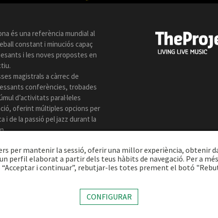
ona és una referència mundial al
reball constant i minuciós capaç
 pesants i les noves propostes en
tiu.
sses magistrals a càrrec de
eressants conferències, trobades
úmul d’activitats paral·leles
ió, oferint múltiples opcions per
 i de la passió pel jazz durant la
n.
ers per mantenir la sessió, oferir una millor experiència, obtenir d
n perfil elaborat a partir dels teus hàbits de navegació. Per a mé
 “Acceptar i continuar”, rebutjar-les totes prement el botó "Rebu
ect Music Company, S.L. |
Avís legal
|
Política privacitat
|
Política cookies
|
CONFIGURAR