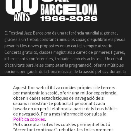
El Festival Jazz Barcelona és una referència mundial al gènere,
gràcies a un treball constant i minuciós capaç d’equilibrar els pesos
pesants i les noves propostes en un cartell sempre atractiu.
Concerts gratuïts, classes magistrals a càrrec de primeres figures,
interessants conferències, trobades amb els artistes... Un cúmul
d’activitats paral·leles completen la programació, oferint múltiples
opcions per gaudir de la bona música i de la passió pel jazz durant la
celebració del certamen.
Aquest lloc web utilitza cookies pròpies i de tercers
per mantenir la sessió, oferir una millor experiència,
obtenir dades estadístiques de navegació dels
usuaris i mostrar-te publicitat personalitzada
basada en un perfil elaborat a partir dels teus hàbits
de navegació. Per a més informació consulta la
Política cookies
.
Pots acceptar totes les cookies prement el botó
“Acceptar i continuar”, rebutjar-les totes prement