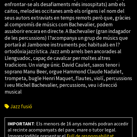
enfrontar-se als desafiaments més insospitats) amb els
caïtos, melodies occitanes amb els orígens i el nom del
seus autors extraviats en temps remots però que, gràcies
al compromís de músics com Bachevalier, podem
assaborir encara en directe. A Bachevalier (gran indagador
de les percussions) l?acompanya un grup de músics que
portarà al Jamboree instruments poc habituals en l?
ortodòxia jazzística. Jazz amb arrels ben ancorades al
Llenguadoc, capaç de cavalcar per moltes altres
tradicions. Un viatge únic. David Caulet, saxos tenor i
soprano Manu Beer, orgue Hammond Claude Nadalet,
trompeta, bugle Henri Maquet, flautes, violí, percussions
i veu Michel Bachevalier, percussions, veu i direcció
musical
Jazz fusió
IMPORTANT
: Els menors de 16 anys només podran accedir
al recinte acompanyats del pare, mare o tutor legal.
Imprescindible presentar el
Full de responsabilitat