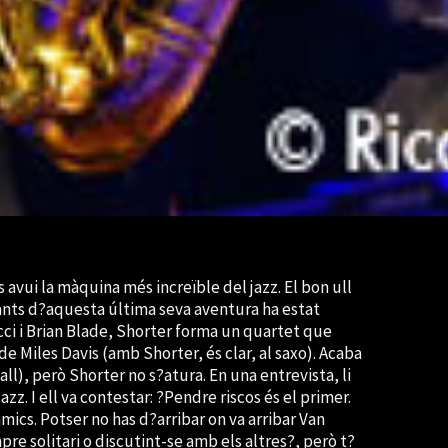
avui la màquina més increïble del jazz. El bon ull
yants d?aquesta última seva aventura ha estat
ci i Brian Blade, Shorter forma un quartet que
de Miles Davis (amb Shorter, és clar, al saxo). Acaba
ll), però Shorter no s?atura. En una entrevista, li
zz. I ell va contestar: ?Pendre riscos és el primer.
 amics. Potser no has d?arribar on va arribar Van
re solitari o discutint-se amb els altres?, però t?