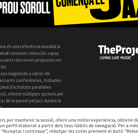
ona és una referència mundial al
reball constant i minuciós capaç
 pesants i les noves propostes en
tiu.
sses magistrals a càrrec de
eressants conferències, trobades
úmul d’activitats paral·leles
ió, oferint múltiples opcions per
 i de la passió pel jazz durant la
n.
ers per mantenir la sessió, oferir una millor experiència, obtenir d
n perfil elaborat a partir dels teus hàbits de navegació. Per a mé
 “Acceptar i continuar”, rebutjar-les totes prement el botó "Rebu