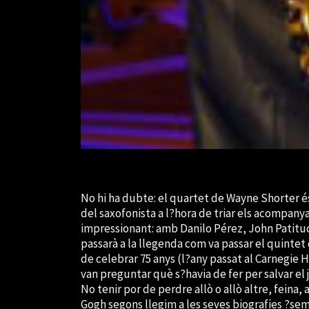
No hi ha dubte: el quartet de Wayne Shorter és 
del saxofonista a l?hora de triar els acompan
impressionant: amb Danilo Pérez, John Patituc
passarà a la llegenda com va passar el quintet 
de celebrar 75 anys (l?any passat al Carnegie Ha
van preguntar què s?havia de fer per salvar el ja
No tenir por de perdre allò o allò altre, feina,
Gogh segons llegim a les seves biografies ?semp