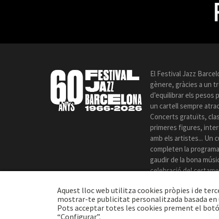
El Festival Jazz Barcel
gènere, gràcies a un t
d’equilibrar els pesos
un cartell sempre atrac
Concerts gratuïts, cla
primeres figures, int
amb els artistes... Un c
completen la programac
gaudir de la bona música
celebració del certame
Aquest lloc web utilitza cookies pròpies i de terc
mostrar-te publicitat personalitzada basada en u
Pots acceptar totes les cookies prement el botó
“Configurar”.