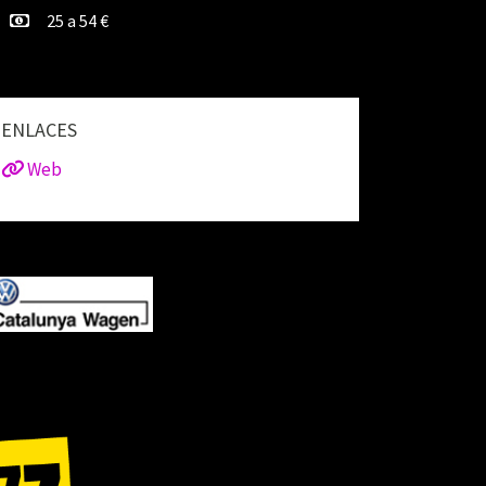
25 a 54 €
ENLACES
Web