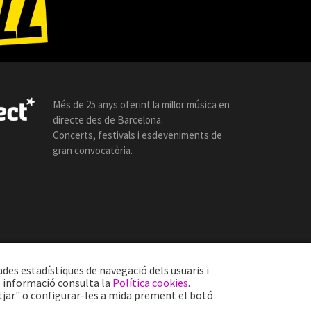
Més de 25 anys oferint la millor música en
directe des de Barcelona.
Concerts, festivals i esdeveniments de
gran convocatòria.
ades estadístiques de navegació dels usuaris i
s informació consulta la
Política cookies
.
tjar" o configurar-les a mida prement el botó