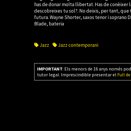
has de donar molta llibertat. Has de conèixer l
descobreixes tu sol?. No deixis, per tant, que t
futura. Wayne Shorter, saxos tenor i soprano D
Blade, bateria
Jazz
Jazz contemporani
IMPORTANT
: Els menors de 16 anys només pod
tutor legal. Imprescindible presentar el
Full de