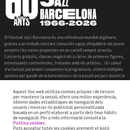
El Festival Jazz Barcelona és una referència mundial al gènere,
gràcies a un treball constant i minuciós capaç d’equilibrar els pesos
pesants i les noves propostes en un cartell sempre atractiu.
Concerts gratuïts, classes magistrals a càrrec de primeres figures,
interessants conferències, trobades amb els artistes... Un cúmul
d’activitats paral·leles completen la programació, oferint múltiples
opcions per gaudir de la bona música i de la passió pel jazz durant la
celebració del certamen.
Aquest lloc web utilitza cookies pròpies i de tercers
per mantenir la sessió, oferir una millor experiència,
obtenir dades estadístiques de navegació dels
usuaris i mostrar-te publicitat personalitzada
basada en un perfil elaborat a partir dels teus hàbits
de navegació. Per a més informació consulta la
Política cookies
.
Pots acceptar totes les cookies prement el botó