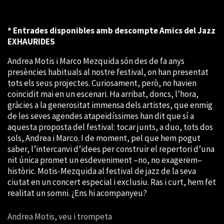
* Entrades disponibles amb descompte Amics del Jazz
EXHAURIDES
Andrea Motis i Marco Mezquida són des de fa anys
presències habituals al nostre festival, on han presentat
tots els seus projectes. Curiosament, però, no havien
coincidit mai en un escenari. Ha arribat, doncs, l’hora,
gràcies a la generositat immensa dels artistes, que enmig
de les seves agendes atapeïdíssimes han dit que sí a
aquesta proposta del festival: tocar junts, a duo, tots dos
sols, Andrea i Marco. I de moment, pel que hem pogut
saber, l’intercanvi d’idees per construir el repertori d’una
nit única promet un esdeveniment –no, no exagerem–
històric. Motis-Mezquida al festival de jazz de la seva
ciutat en un concert especial i exclusiu. Ras i curt, hem fet
realitat un somni. ¿Ens hi acompanyeu?
Andrea Motis, veu i trompeta