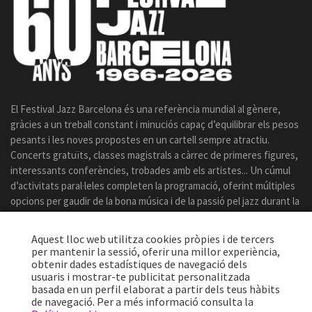
El Festival Jazz Barcelona és una referència mundial al gènere,
gràcies a un treball constant i minuciós capaç d’equilibrar els pesos
pesants i les noves propostes en un cartell sempre atractiu.
Concerts gratuïts, classes magistrals a càrrec de primeres figures,
interessants conferències, trobades amb els artistes... Un cúmul
d’activitats paral·leles completen la programació, oferint múltiples
opcions per gaudir de la bona música i de la passió pel jazz durant la
celebració del certamen.
Aquest lloc web utilitza cookies pròpies i de tercers
per mantenir la sessió, oferir una millor experiència,
obtenir dades estadístiques de navegació dels
usuaris i mostrar-te publicitat personalitzada
basada en un perfil elaborat a partir dels teus hàbits
de navegació. Per a més informació consulta la