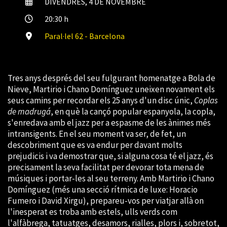
DIVENDRES, 4 DE NOVEMBRE
20:30 h
Paral·lel 62 - Barcelona
Tres anys després del seu fulgurant homenatge a Bola de
Nieve, Martirio i Chano Domínguez uneixen novament els
seus camins per recordar els 25 anys d'un disc únic,
Coplas
de madrugá
, en què la cançó popular espanyola, la copla,
s'enredava amb el jazz per a espasme de les ànimes més
intransigents. En el seu moment va ser, de fet, un
descobriment que es va endur per davant molts
prejudicis i va demostrar que, si alguna cosa té el jazz, és
precisament la seva facilitat per devorar tota mena de
músiques i portar-les al seu terreny. Amb Martirio i Chano
Domínguez (més una secció rítmica de luxe: Horacio
Fumero i David Xirgu), prepareu-vos per viatjar allà on
l'inesperat es troba amb estels, ulls verds com
l'alfàbrega, tatuatges, desamors, rialles, plors i, sobretot,