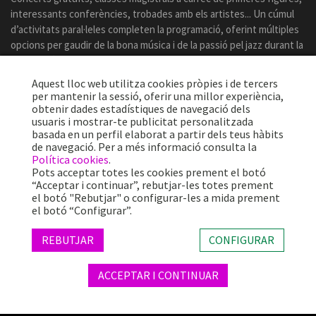
interessants conferències, trobades amb els artistes... Un cúmul
d’activitats paral·leles completen la programació, oferint múltiples
opcions per gaudir de la bona música i de la passió pel jazz durant la
celebració del certamen.
Aquest lloc web utilitza cookies pròpies i de tercers
per mantenir la sessió, oferir una millor experiència,
obtenir dades estadístiques de navegació dels
usuaris i mostrar-te publicitat personalitzada
basada en un perfil elaborat a partir dels teus hàbits
de navegació. Per a més informació consulta la
Política cookies
.
Pots acceptar totes les cookies prement el botó
“Acceptar i continuar”, rebutjar-les totes prement
el botó "Rebutjar" o configurar-les a mida prement
el botó “Configurar”.
Més de 25 anys oferint la millor música en directe des de Barcelona.
Concerts, festivals i esdeveniments de gran convocatòria.
REBUTJAR
CONFIGURAR
ACCEPTAR I CONTINUAR
© 2026 TheProject Music Company, S.L. |
Avís legal
|
Política privacitat
|
Política cookies
|
Web by internext