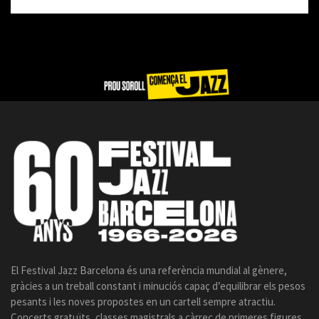
El Festival Jazz Barcelona és una referència mundial al gènere,
gràcies a un treball constant i minuciós capaç d’equilibrar els pesos
pesants i les noves propostes en un cartell sempre atractiu.
Concerts gratuïts, classes magistrals a càrrec de primeres figures,