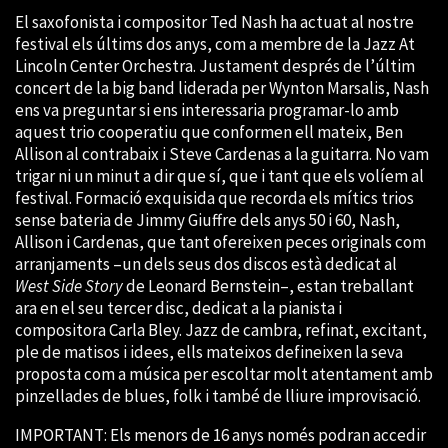
El saxofonista i compositor Ted Nash ha actuat al nostre
festival els últims dos anys, com a membre de la Jazz At
Lincoln Center Orchestra. Justament després de l’últim
concert de la big band liderada per Wynton Marsalis, Nash
ens va preguntar si ens interessaria programar-lo amb
aquest trio cooperatiu que conformen ell mateix, Ben
Allison al contrabaix i Steve Cardenas a la guitarra. No vam
trigar ni un minut a dir que sí, que i tant que els volíem al
festival. Formació exquisida que recorda els mítics trios
sense bateria de Jimmy Giuffre dels anys 50 i 60, Nash,
Allison i Cardenas, que tant ofereixen peces originals com
arranjaments –un dels seus dos discos està dedicat al
West Side Story
de Leonard Bernstein–, estan treballant
ara en el seu tercer disc, dedicat a la pianista i
compositora Carla Bley. Jazz de cambra, refinat, excitant,
ple de matisos i idees, ells mateixos defineixen la seva
proposta com a música per escoltar molt atentament amb
pinzellades de blues, folk i també de lliure improvisació.
IMPORTANT: Els menors de 16 anys només podran accedir