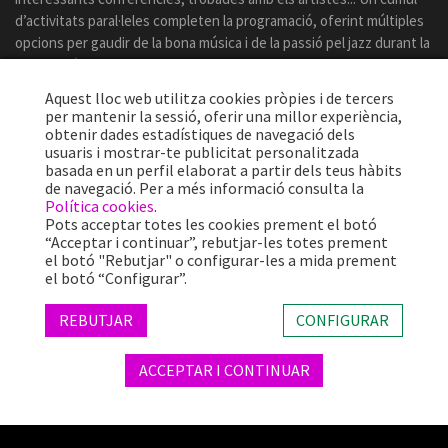
d’activitats paral·leles completen la programació, oferint múltiples
opcions per gaudir de la bona música i de la passió pel jazz durant la
celebració del certamen.
Aquest lloc web utilitza cookies pròpies i de tercers
per mantenir la sessió, oferir una millor experiència,
obtenir dades estadístiques de navegació dels
usuaris i mostrar-te publicitat personalitzada
basada en un perfil elaborat a partir dels teus hàbits
de navegació. Per a més informació consulta la
Política cookies
.
Pots acceptar totes les cookies prement el botó
“Acceptar i continuar”, rebutjar-les totes prement
el botó "Rebutjar" o configurar-les a mida prement
el botó “Configurar”.
Més de 25 anys oferint la millor música en directe des de Barcelona.
Concerts, festivals i esdeveniments de gran convocatòria.
REBUTJAR
CONFIGURAR
ACCEPTAR I CONTINUAR
© 2026 TheProject Music Company, S.L. |
Avís legal
|
Política privacitat
|
Política cookies
|
Web by internext