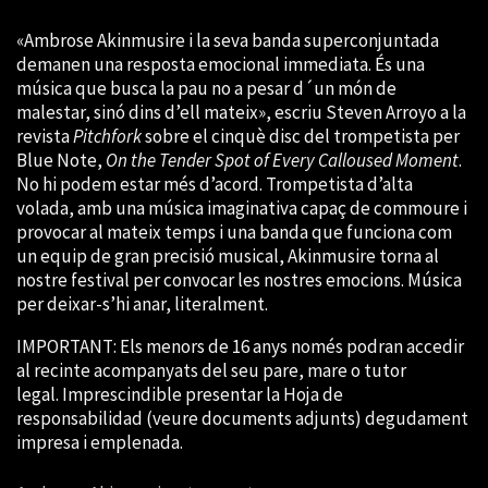
«Ambrose Akinmusire i la seva banda superconjuntada
demanen una resposta emocional immediata. És una
música que busca la pau no a pesar d´un món de
malestar, sinó dins d’ell mateix», escriu Steven Arroyo a la
revista
Pitchfork
sobre el cinquè disc del trompetista per
Blue Note,
On the Tender Spot of Every Calloused Moment
.
No hi podem estar més d’acord. Trompetista d’alta
volada, amb una música imaginativa capaç de commoure i
provocar al mateix temps i una banda que funciona com
un equip de gran precisió musical, Akinmusire torna al
nostre festival per convocar les nostres emocions. Música
per deixar-s’hi anar, literalment.
IMPORTANT: Els menors de 16 anys només podran accedir
al recinte acompanyats del seu pare, mare o tutor
legal. Imprescindible presentar la Hoja de
responsabilidad (veure documents adjunts) degudament
impresa i emplenada.