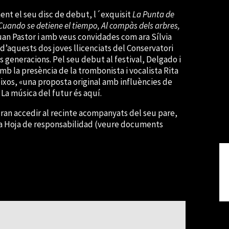
ent el seu disc de debut, l´exquisit
La Punta de
Cuando se detiene el tiempo, Al compàs dels arbres,
an Pastor i amb veus convidades com ara Sílvia
 d’aquests dos joves llicenciats del Conservatori
s generacions. Pel seu debut al festival, Delgado i
mb la presència de la trombonista i vocalista Rita
ixos, «una proposta original amb influències de
. La música del futur és aquí.
an accedir al recinte acompanyats del seu pare,
 la Hoja de responsabilidad (veure documents