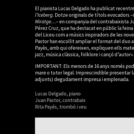
El pianista Lucas Delgado ha publicat recentm
l’Iceberg.
Dotze originals de títols evocadors
–
Miratge…–
en companyia del contrabaixista Ju
Pérez Cruz, que ha destacat en públic la feina
del Liceu com a músics inspiradors de les nove
Pastor han escollit ampliar el format del duo a
Payès, amb qui ofereixen, expliquen ells mate
jazz, música clàssica, folklore i cançó d’autor»
IMPORTANT: Els menors de 16 anys només podr
mare o tutor legal. Imprescindible presentar
adjunts) degudament impresa i emplenada.
Lucas Delgado, piano
Juan Pastor, contrabaix
Rita Payés, trombó i veu