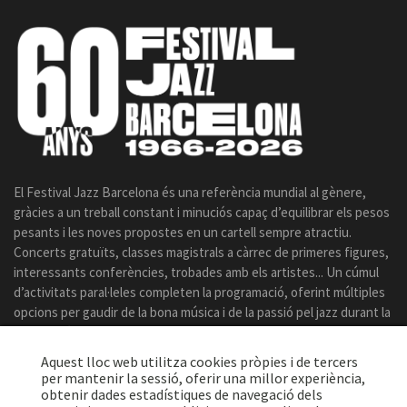
El Festival Jazz Barcelona és una referència mundial al gènere,
gràcies a un treball constant i minuciós capaç d’equilibrar els pesos
pesants i les noves propostes en un cartell sempre atractiu.
Concerts gratuïts, classes magistrals a càrrec de primeres figures,
interessants conferències, trobades amb els artistes... Un cúmul
d’activitats paral·leles completen la programació, oferint múltiples
opcions per gaudir de la bona música i de la passió pel jazz durant la
celebració del certamen.
Aquest lloc web utilitza cookies pròpies i de tercers
per mantenir la sessió, oferir una millor experiència,
obtenir dades estadístiques de navegació dels