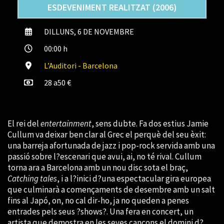
ESDEVENIMENT REALITZAT (2006)
DILLUNS, 6 DE NOVEMBRE
00:00 h
L’Auditori - Barcelona
28 a50 €
El rei del
entertainment
, sens dubte. Fa dos estius Jamie
Cullum va deixar ben clar al Grec el perquè del seu èxit:
una barreja afortunada de jazz i pop-rock servida amb una
passió sobre l?escenari que avui, ai, no té rival. Cullum
torna ara a Barcelona amb un nou disc sota el braç,
Catching tales
, i a l?inici d?una espectacular gira europea
que culminarà a començaments de desembre amb un salt
fins al Japó, on, no cal dir-ho, ja no queden a penes
entrades pels seus ?shows?. Una fera en concert, un
artista que demostra en les seves cançons el domini d?