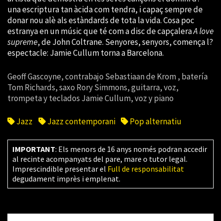
una escriptura tan àcida com tendra, i capaç sempre de
donar nou alè als estàndards de tota la vida. Cosa poc
estranya en un músic que té com a disc de capçalera
A love
supreme
, de John Coltrane. Senyores, senyors, comença l?
espectacle: Jamie Cullum torna a Barcelona.
Geoff Gascoyne, contrabajo Sebastiaan de Krom , batería
Tom Richards, saxo Rory Simmons, guitarra, voz,
trompeta y teclados Jamie Cullum, voz y piano
Jazz
Jazz contemporani
Pop alternatiu
IMPORTANT
: Els menors de 16 anys només podran accedir
al recinte acompanyats del pare, mare o tutor legal.
Imprescindible presentar el
Full de responsabilitat
degudament imprès i emplenat.