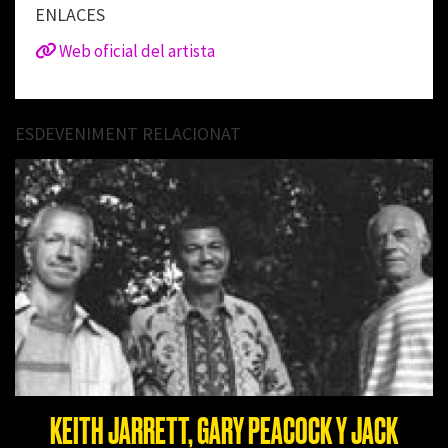
ENLACES
Web oficial del artista
ESDEVENIMENT RELACIONAT
KEITH JARRETT, GARY PEACOCK Y JACK