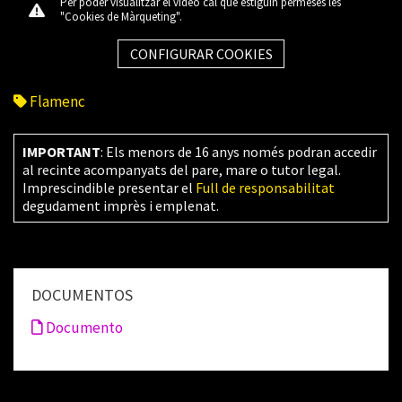
Per poder visualitzar el vídeo cal que estiguin permeses les
"Cookies de Màrqueting".
CONFIGURAR COOKIES
Flamenc
IMPORTANT
: Els menors de 16 anys només podran accedir
al recinte acompanyats del pare, mare o tutor legal.
Imprescindible presentar el
Full de responsabilitat
degudament imprès i emplenat.
DOCUMENTOS
Documento