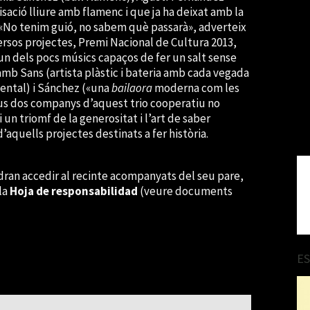
isació lliure amb flamenc i que ja ha deixat amb la
 «No tenim guió, no sabem què passarà», adverteix
ersos projectes, Premi Nacional de Cultura 2013,
un dels pocs músics capaços de fer un salt sense
amb Sans (artista plàstic i bateria amb cada vegada
ental) i Sánchez («una
bailaora
moderna com les
seus dos companys d’aquest trio cooperatiu no
un triomf de la generositat i l’art de saber
aquells projectes destinats a fer història.
ran accedir al recinte acompanyats del seu pare,
la
Hoja de responsabilidad
(veure documents
E