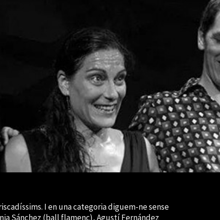
rriscadíssims. I en una categoria diguem-ne sense
Sònia Sánchez (ball flamenc), Agustí Fernández