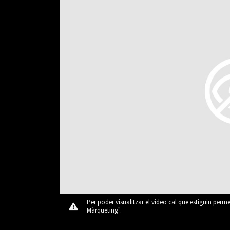
Per poder visualitzar el vídeo cal que estiguin perm
Màrqueting".