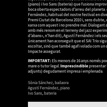
(piano) i Ivo Sans (bateria) que fusiona improv
boca oberta espectadors d’arreu del planeta.
Fernández, habitual del nostre festival en div
Premi Ciutat de Barcelona 2010 i, sens dubte, 
xarxa com aquest i no prendre mal. Dialogant 
amb més renom en el terreny del jazz experim
d’abans», n’han dit), Agustí Fernández i els 
únicament han aconseguit que el SAI Trio sigui 
escoltar, sinó que també agafi volada com un d’
Impacte assegurat.
IMPORTANT:
Els menors de 16 anys només pod
mare o tutor legal.
Imprescindible
presentar 
adjunts) degudament impresa i emplenada.
Sònia Sánchez, bailaora
Agustí Fernández, piano
Ivo Sans, bateria