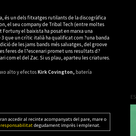
a, és un dels fitxatges rutilants de la discogràfica
on, el seu company de Tribal Tech (entre moltes
ert Fortuny el baixista ha posat en marxa una
 que un crític italià ha qualificat com ?una banda
radició de les jams bands més salvatges, del groove
res feres de l?escenari promet uns resultats d?
i com el del Zac. Si us plau, aparteu les criatures.
xo alto y efectos
Kirk Covington,
batería
E
ran accedir al recinte acompanyats del pare, mare o
 responsabilitat
degudament imprès i emplenat.