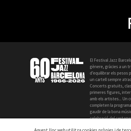
El Festival Jazz Barcel
gènere, gràcies a un t
d’equilibrar els pesos
un cartell sempre atrac
Concerts gratuïts, cla
primeres figures, int
amb els artistes... Un c
completen la programac
gaudir de la bona música
celebració del certame
Aquest lloc web utilitza cookies pròpies i de terc