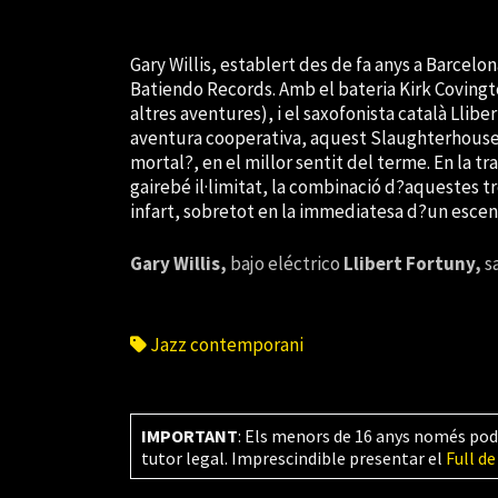
Gary Willis, establert des de fa anys a Barcelon
Batiendo Records. Amb el bateria Kirk Covingt
altres aventures), i el saxofonista català Llib
aventura cooperativa, aquest Slaughterhouse 3
mortal?, en el millor sentit del terme. En la t
gairebé il·limitat, la combinació d?aquestes t
infart, sobretot en la immediatesa d?un escenar
Gary Willis,
bajo eléctrico
Llibert Fortuny,
sa
Jazz contemporani
IMPORTANT
: Els menors de 16 anys només pod
tutor legal. Imprescindible presentar el
Full de