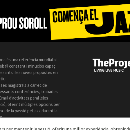
ona és una referència mundial al
reball constant i minuciós capaç
 pesants i les noves propostes en
tiu.
sses magistrals a càrrec de
eressants conferències, trobades
úmul d’activitats paral·leles
ió, oferint múltiples opcions per
 i de la passió pel jazz durant la
n.
ers per mantenir la sessió, oferir una millor experiència, obtenir d