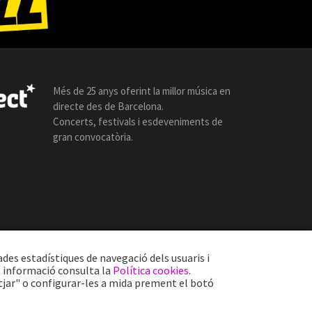
Més de 25 anys oferint la millor música en
directe des de Barcelona.
Concerts, festivals i esdeveniments de
gran convocatòria.
ades estadístiques de navegació dels usuaris i
s informació consulta la
Política cookies
.
tjar" o configurar-les a mida prement el botó