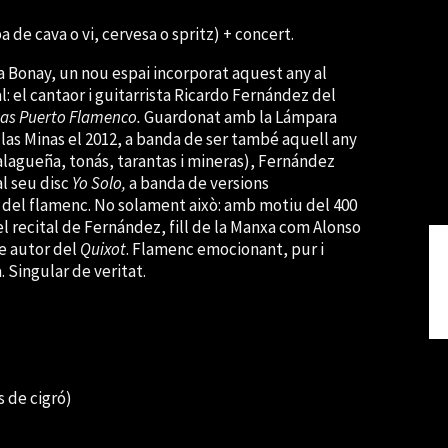
de cava o vi, cervesa o spritz) + concert.
asa Bonay, un nou espai incorporat aquest any al
: el cantaor i guitarrista Ricardo Fernández del
as Puerto Flamenco.
Guardonat amb la Lámpara
 las Minas el 2012, a banda de ser també aquell any
lagueña, tonás, tarantas i mineras), Fernández
l seu disc
Yo Solo,
a banda de versions
del flamenc. No solament això: amb motiu del 400
el recital de Fernández, fill de la Manxa com Alonso
re autor del
Quixot
. Flamenc emocionant, pur i
. Singular de veritat.
 de cigró)