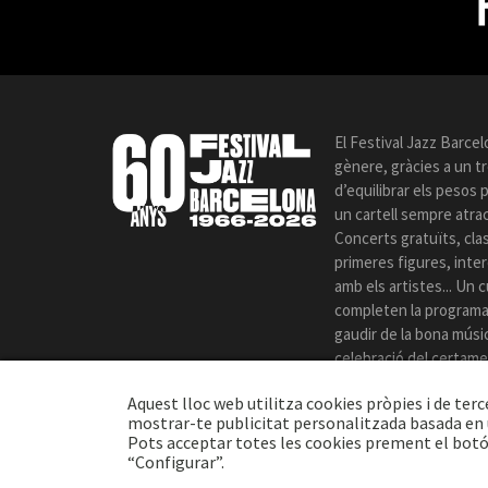
El Festival Jazz Barcel
gènere, gràcies a un t
d’equilibrar els pesos
un cartell sempre atrac
Concerts gratuïts, cla
primeres figures, int
amb els artistes... Un c
completen la programac
gaudir de la bona música
celebració del certame
Aquest lloc web utilitza cookies pròpies i de terc
mostrar-te publicitat personalitzada basada en u
Pots acceptar totes les cookies prement el botó
“Configurar”.