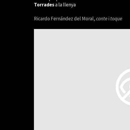
Torrades
a la llenya
Ricardo Fernández del Moral,
cante
i
toque