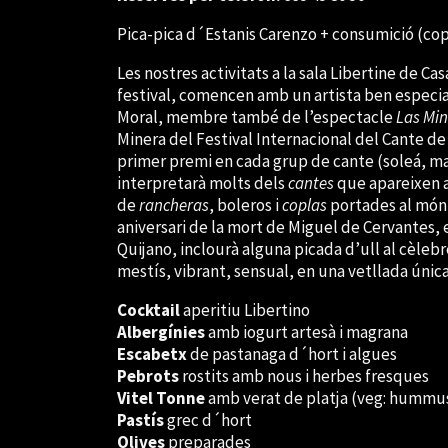
Pica-pica d´Estanis Carenzo + consumició (copa 
Les nostres activitats a la sala Libertine de C
festival, comencen amb un artista ben especial
Moral, membre també de l’espectacle
Las Min
Minera del Festival Internacional del Cante de
primer premi en cada grup de cante (soleá, ma
interpretarà molts dels
cantes
que apareixen a
de
rancheras
, boleros i
coplas
portades al món 
aniversari de la mort de Miguel de Cervantes, 
Quijano, inclourà alguna picada d’ull al cèleb
mestís, vibrant, sensual, en una vetllada única
Cocktail
aperitiu Libertino
Albergínies
amb iogurt artesà i magrana
Escabetx
de pastanaga d´hort i algues
Pebrots
rostits amb nous i herbes fresques
Vitel Tonne
amb verat de platja (veg: hummus
Pastís
grec d´hort
Olives
preparades