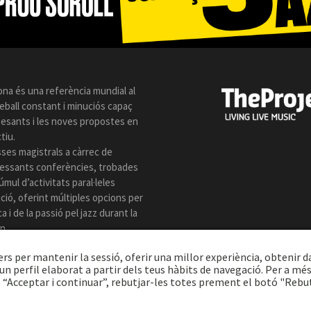
ona és una referència mundial al
reball constant i minuciós capaç
 pesants i les noves propostes en
tiu.
sses magistrals a càrrec de
eressants conferències, trobades
úmul d’activitats paral·leles
ió, oferint múltiples opcions per
 i de la passió pel jazz durant la
n.
ers per mantenir la sessió, oferir una millor experiència, obtenir d
n perfil elaborat a partir dels teus hàbits de navegació. Per a mé
 “Acceptar i continuar”, rebutjar-les totes prement el botó "Rebu