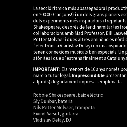
La secció rítmica més abassegadora i producti
en 200.000 cançons!) i un dels grans pioners e
dels experiments més inspiradors i trepidants 
Shakespeare, després de fer dinamitar les fron
col·laboracions amb Mad Professor, Bill Laswel
Petter Molvaer i dues altres eminències nòrdiqu
´electrònica Vladislav Delay) en una inspira
tenen connexions musicals ben especials. Un 
atònites i que s´estrena finalment a Catalunya. 
IMPORTANT:
Els menors de 16 anys només pod
mare o tutor legal.
Imprescindible
presentar 
adjunts) degudament impresa i emplenada.
Robbie Shakespeare, baix elèctric
Sly Dunbar, bateria
Nils Petter Molvaer, trompeta
Eivind Aarset, guitarra
Vladislav Delay, DJ