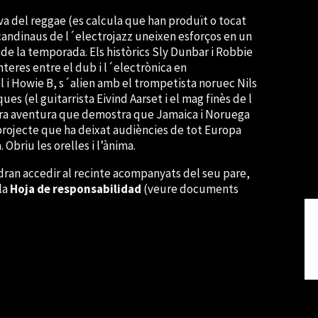
va del reggae (es calcula que han produït o tocat
scandinaus de l´electrojazz uneixen esforços en un
de la temporada. Els històrics Sly Dunbar i Robbie
teres entre el dub i l´electrònica en
l i Howie B, s´alien amb el trompetista noruec Nils
es (el guitarrista Eivind Aarset i el mag finès de l
dora aventura que demostra que Jamaica i Noruega
projecte que ha deixat audiències de tot Europa
Obriu les orelles i l’ànima.
ran accedir al recinte acompanyats del seu pare,
la
Hoja de responsabilidad
(veure documents