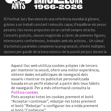
El Festival Jazz Barcelona és una referència mundial al gènere,
gràcies a un treball constant i minuciós capaç d’equilibrar els pesos
pesants i les noves propostes en un cartell sempre atractiu.
Concerts gratuïts, classes magistrals a càrrec de primeres figures,
interessants conferències, trobades amb els artistes... Un cúmul
d’activitats paral·leles completen la programació, oferint múltiples
opcions per gaudir de la bona música i de la passió pel jazz durant la
celebració del certamen.
Aquest lloc web utilitza cookies pròpies i de tercers
per mantenir la sessió, oferir una millor experiència,
obtenir dades estadístiques de navegació dels
usuaris i mostrar-te publicitat personalitzada
basada en un perfil elaborat a partir dels teus hàbits
de navegació. Per a més informació consulta la
Política cookies
.
Pots acceptar totes les cookies prement el botó
“Acceptar i continuar”, rebutjar-les totes prement
el botó "Rebutjar" o configurar-les a mida prement
el botó “Configurar”.