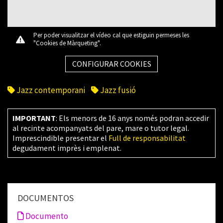
Per poder visualitzar el vídeo cal que estiguin permeses les
"Cookies de Màrqueting".
CONFIGURAR COOKIES
Jazz contemporani
Jazz fusió
IMPORTANT
: Els menors de 16 anys només podran accedir
al recinte acompanyats del pare, mare o tutor legal.
Imprescindible presentar el
Full de responsabilitat
degudament imprès i emplenat.
DOCUMENTOS
Documento