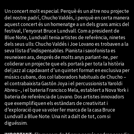
Un concert molt especial. Perquè és un altre nou projecte
del nostre padrí, Chucho Valdés, i perquè en certa manera
aquest concert és un homenatge a un dels grans amics del
festival, l’enyorat Bruce Lundvall. Com a president de
Blue Note, Lundvall tenia artistes de referència, ninetes
dels seus ulls: Chucho Valdés i Joe Lovano es trobaven a la
seva llista d’indispensables. Pianista i saxofonista es
reuneixen ara, després de molts anys parlant-ne, per
coliderar un projecte que els portarà per tota la història
del jazz al capdavant d’un quintet format en exclusiva per
músics cubans, dos col·laboradors habituals de Chucho –
el contrabaixista Gastón Joya i el percussionista Yaroldi
Abreu–, i el bateria Francisco Mela, establert a Nova York i
bateria de referència de Lovano. Dos artistes innovadors
que exemplifiquen els estàndars de creativitat i
d’exploració que va voler fer marca de la casa Bruce
Lundvall a Blue Note. Una nit a dalt de tot, com si
diguéssim.