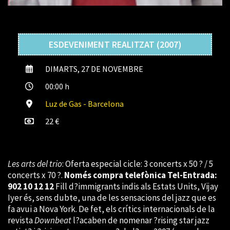
ESDEVENIMENT REALITZAT (2007)
DIMARTS, 27 DE NOVEMBRE
00:00 h
Luz de Gas - Barcelona
22 €
Les arts del trio
: Oferta especial cicle: 3 concerts x 50 ? / 5
concerts x 70 ?.
Només compra telefònica Tel-Entrada:
902 10 12 12
Fill d?immigrants indis als Estats Units, Vijay
Iyer és, sens dubte, una de les sensacions del jazz que es
fa avui a Nova York. De fet, els crítics internacionals de la
revista
Downbeat
l?acaben de nomenar ?rising star jazz