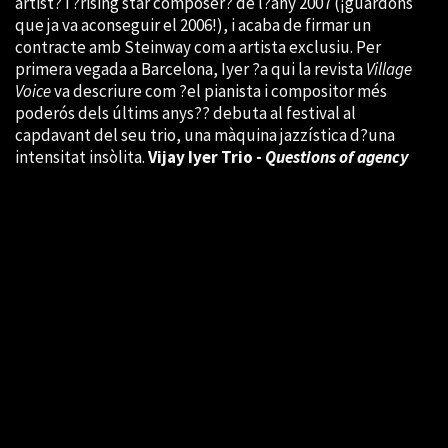
artist? i ?rising star composer? de l?any 2007 (¡guardons
que ja va aconseguir el 2006!), i acaba de firmar un
contracte amb Steinway com a artista exclusiu. Per
primera vegada a Barcelona, Iyer ?a qui la revista
Village
Voice
va descriure com ?el pianista i compositor més
poderós dels últims anys?? debuta al festival al
capdavant del seu trio, una màquina jazzística d?una
intensitat insòlita.
Vijay Iyer Trio -
Questions of agency