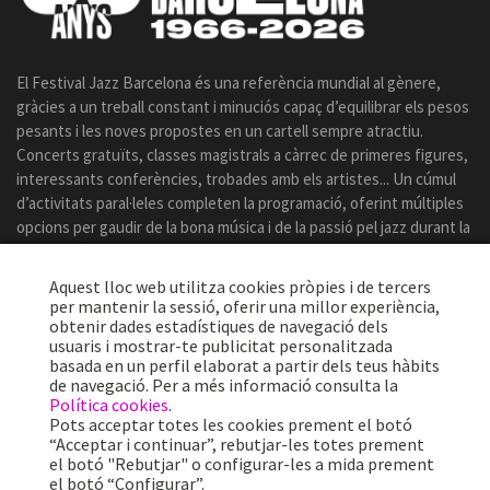
El Festival Jazz Barcelona és una referència mundial al gènere,
gràcies a un treball constant i minuciós capaç d’equilibrar els pesos
pesants i les noves propostes en un cartell sempre atractiu.
Concerts gratuïts, classes magistrals a càrrec de primeres figures,
interessants conferències, trobades amb els artistes... Un cúmul
d’activitats paral·leles completen la programació, oferint múltiples
opcions per gaudir de la bona música i de la passió pel jazz durant la
celebració del certamen.
Aquest lloc web utilitza cookies pròpies i de tercers
per mantenir la sessió, oferir una millor experiència,
obtenir dades estadístiques de navegació dels
usuaris i mostrar-te publicitat personalitzada
basada en un perfil elaborat a partir dels teus hàbits
de navegació. Per a més informació consulta la
Política cookies
.
Pots acceptar totes les cookies prement el botó
“Acceptar i continuar”, rebutjar-les totes prement
el botó "Rebutjar" o configurar-les a mida prement
el botó “Configurar”.